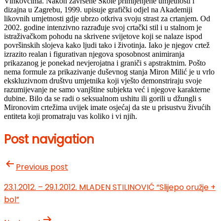
Vinkovcima. Nakon završene Škole primijenjene umjetnosti i
dizajna u Zagrebu, 1999. upisuje grafički odjel na Akademiji
likovnih umjetnosti gdje ubrzo otkriva svoju strast za crtanjem. Od
2002. godine intenzivno razrađuje svoj crtački stil i u stalnom je
istraživačkom pohodu na skrivene svijetove koji se nalaze ispod
površinskih slojeva kako ljudi tako i životinja. Iako je njegov crtež
izrazito realan i figurativan njegova sposobnost animiranja
prikazanog je ponekad nevjerojatna i graniči s apstraktnim. Pošto
nema formule za prikazivanje duševnog stanja Miron Milić je u vrlo
ekskluzivnom društvu umjetnika koji vješto demonstriraju svoje
razumijevanje ne samo vanjštine subjekta već i njegove karakterne
dubine. Bilo da se radi o seksualnom ushitu ili gorili u džungli s
Mironovim crtežima uvijek imate osjećaj da ste u prisustvu živućih
entiteta koji promatraju vas koliko i vi njih.
Post navigation
Previous post
23.1.2012. – 29.1.2012. MLADEN STILINOVIĆ “Slijepo oružje +
bol”