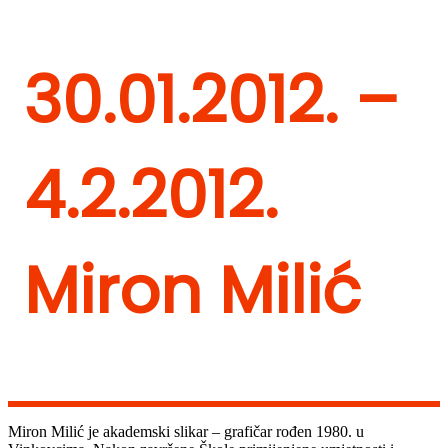
30.01.2012. –
4.2.2012.
Miron Milić
Miron Milić je akademski slikar – grafičar rođen 1980. u