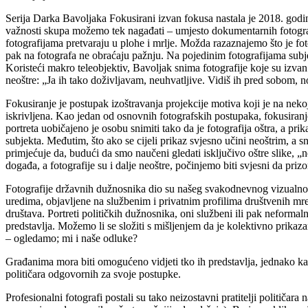
Serija Darka Bavoljaka Fokusirani izvan fokusa nastala je 2018. god
važnosti skupa možemo tek nagađati – umjesto dokumentarnih fotografij
fotografijama pretvaraju u plohe i mrlje. Možda razaznajemo što je f
pak na fotografa ne obraćaju pažnju. Na pojedinim fotografijama subje
Koristeći makro teleobjektiv, Bavoljak snima fotografije koje su izvan
neoštre: „Ja ih tako doživljavam, neuhvatljive. Vidiš ih pred sobom, n
Fokusiranje je postupak izoštravanja projekcije motiva koji je na nekoj
iskrivljena. Kao jedan od osnovnih fotografskih postupaka, fokusiranje 
portreta uobičajeno je osobu snimiti tako da je fotografija oštra, a prik
subjekta. Međutim, što ako se cijeli prikaz svjesno učini neoštrim, a 
primjećuje da, budući da smo naučeni gledati isključivo oštre slike, 
događa, a fotografije su i dalje neoštre, počinjemo biti svjesni da priz
Fotografije državnih dužnosnika dio su našeg svakodnevnog vizualnog ok
uredima, objavljene na službenim i privatnim profilima društvenih mre
društava. Portreti političkih dužnosnika, oni službeni ili pak neformal
predstavlja. Možemo li se složiti s mišljenjem da je kolektivno prika
– ogledamo; mi i naše odluke?
Građanima mora biti omogućeno vidjeti tko ih predstavlja, jednako kao 
političara odgovornih za svoje postupke.
Profesionalni fotografi postali su tako neizostavni pratitelji politi