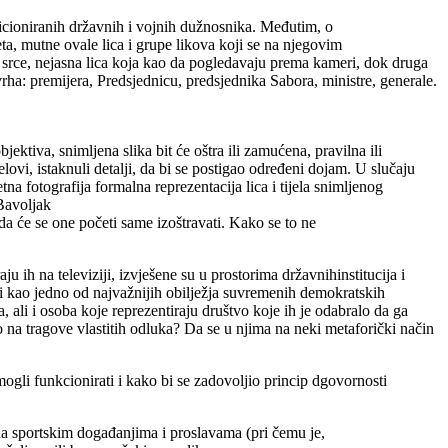
icioniranih državnih i vojnih dužnosnika. Međutim, o
a, mutne ovale lica i grupe likova koji se na njegovim
 srce, nejasna lica koja kao da pogledavaju prema kameri, dok druga
ha: premijera, Predsjednicu, predsjednika Sabora, ministre, generale.
ktiva, snimljena slika bit će oštra ili zamućena, pravilna ili
lovi, istaknuli detalji, da bi se postigao određeni dojam. U slučaju
tna fotografija formalna reprezentacija lica i tijela snimljenog
 Bavoljak
a će se one početi same izoštravati. Kako se to ne
ih na televiziji, izvješene su u prostorima državnihinstitucija i
di kao jedno od najvažnijih obilježja suvremenih demokratskih
, ali i osoba koje reprezentiraju društvo koje ih je odabralo da ga
 na tragove vlastitih odluka? Da se u njima na neki metaforički način
ogli funkcionirati i kako bi se zadovoljio princip dgovornosti
 na sportskim događanjima i proslavama (pri čemu je,