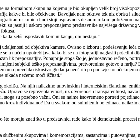
ine na formalnom skupu na kojemu je bio okupljen velik broj visokopoz
a kakve bi bile očekivane, Bavoljak nam otkriva tek niz obrisa i siluet
otografirano: skupina ljudi stoji uspravno s desnom rukom položenom na
kti su jasniji i uskoro prepoznajemo predstavnike najvišega državnog vr
 fokusa,
o kada želiš uspostaviti komunikaciju, oni nestaju.”
 udaljenosti od objektiva kamere. Ovisno o izboru i podešavanju leća obje
se u načelu upotrebljava kako bi se na fotografiji naglasili pojedini dije
azan lik prepoznatljiv. Ponajprije stoga što je, jednostavno rečeno, portre
snimljeni subjekti teško prepoznatljivima, pretvorenima gotovo u mrlju?
„nemamo preveliko iskustvo gledanja neoštrih pa podsvjesno očekujemo d
ore nikada nećemo moći iščitati.”
oliša. Na njih nailazimo unovinskim i internetskim člancima, emitiraju 
ža. Upravo se reprezentativnost, uz otvorenost i transparentnost, navo
ni, stoga su posebno važni. Oni su naime istovremeno portreti pojedinaca
zano kroz individualno? Da u svakom od snimljenih pojedinaca nailazimo
što moraju znati što ti predstavnici rade kako bi demokratski procesi m
čara na službenim skupovima i komemoracijama, sastancima i putovanjima,