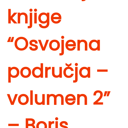
knjige
“Osvojena
područja –
volumen 2”
– Boris