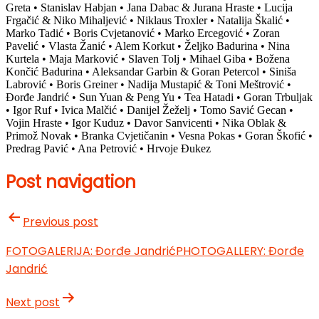
Greta • Stanislav Habjan • Jana Dabac & Jurana Hraste • Lucija
Frgačić & Niko Mihaljević • Niklaus Troxler • Natalija Škalić •
Marko Tadić • Boris Cvjetanović • Marko Ercegović • Zoran
Pavelić • Vlasta Žanić • Alem Korkut • Željko Badurina • Nina
Kurtela • Maja Marković • Slaven Tolj • Mihael Giba • Božena
Končić Badurina • Aleksandar Garbin & Goran Petercol • Siniša
Labrović • Boris Greiner • Nadija Mustapić & Toni Meštrović •
Đorđe Jandrić • Sun Yuan & Peng Yu • Tea Hatadi • Goran Trbuljak
• Igor Ruf • Ivica Malčić • Danijel Žeželj • Tomo Savić Gecan •
Vojin Hraste • Igor Kuduz • Davor Sanvicenti • Nika Oblak &
Primož Novak • Branka Cvjetičanin • Vesna Pokas • Goran Škofić •
Predrag Pavić • Ana Petrović • Hrvoje Đukez
Post navigation
Previous post
FOTOGALERIJA: Đorđe Jandrić
PHOTOGALLERY: Đorđe
Jandrić
Next post