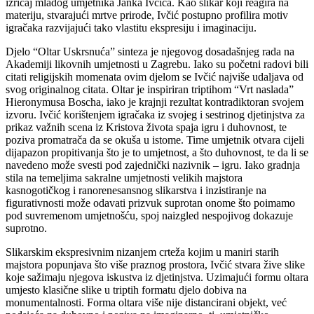
izričaj mladog umjetnika Janka Ivčića. Kao slikar koji reagira na
materiju, stvarajući mrtve prirode, Ivčić postupno profilira motiv
igračaka razvijajući tako vlastitu ekspresiju i imaginaciju.
Djelo “Oltar Uskrsnuća” sinteza je njegovog dosadašnjeg rada na
Akademiji likovnih umjetnosti u Zagrebu. Iako su početni radovi bili
citati religijskih momenata ovim djelom se Ivčić najviše udaljava od
svog originalnog citata. Oltar je inspiriran triptihom “Vrt naslada”
Hieronymusa Boscha, iako je krajnji rezultat kontradiktoran svojem
izvoru. Ivčić korištenjem igračaka iz svojeg i sestrinog djetinjstva za
prikaz važnih scena iz Kristova života spaja igru i duhovnost, te
poziva promatrača da se okuša u istome. Time umjetnik otvara cijeli
dijapazon propitivanja što je to umjetnost, a što duhovnost, te da li se
navedeno može svesti pod zajednički nazivnik – igru. Iako gradnja
stila na temeljima sakralne umjetnosti velikih majstora
kasnogotičkog i ranorenesansnog slikarstva i inzistiranje na
figurativnosti može odavati prizvuk suprotan onome što poimamo
pod suvremenom umjetnošću, spoj naizgled nespojivog dokazuje
suprotno.
Slikarskim ekspresivnim nizanjem crteža kojim u maniri starih
majstora popunjava što više praznog prostora, Ivčić stvara žive slike
koje sažimaju njegova iskustva iz djetinjstva. Uzimajući formu oltara
umjesto klasične slike u triptih formatu djelo dobiva na
monumentalnosti. Forma oltara više nije distancirani objekt, već