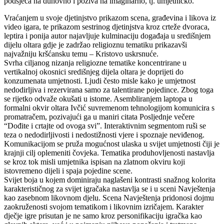
podsjeća na duhovno i poziva na imaginarno, tj. umjetničko.
Vraćanjem u svoje djetinjstvo prikazom scena, građevina i likova iz
video igara, te prikazom sestrinog djetinjstva kroz crteže dvoraca,
leptira i ponija autor najavljuje kulminaciju događaja u središnjem
dijelu oltara gdje je zadržao religioznu tematiku prikazavši
najvažniju kršćansku temu – Kristovo uskrsnuće.
Svrha ciljanog nizanja religiozne tematike koncentrirane u
vertikalnoj okosnici središnjeg dijela oltara je doprijeti do
konzumenata umjetnosti. Ljudi često misle kako je umjetnost
nedodirljiva i rezervirana samo za talentirane pojedince. Zbog toga
se rijetko odvaže okušati u istome. Asembliranjem laptopa u
formalni okvir oltara Ivčić suvremenom tehnologijom komunicira s
promatračem, pozivajući ga u maniri citata Posljednje večere
“Dođite i crtajte od ovoga svi”. Interaktivnim segmentom ruši se
teza o nedodirljivosti i nedostižnosti vjere i spoznaje neviđenog.
Komunikacijom se pruža mogućnost ulaska u svijet umjetnosti čiji je
krajnji cilj oplemeniti čovjeka. Tematika produhovljenosti nastavlja
se kroz tok misli umjetnika ispisan na zlatnom okviru koji
istovremeno dijeli i spaja pojedine scene.
Svijet boja u kojem dominiraju naglašeni kontrasti snažnog kolorita
karakterističnog za svijet igračaka nastavlja se i u sceni Navještenja
kao zasebnom likovnom djelu. Scena Navještenja pridonosi dojmu
zaokruženosti svojom tematikom i likovnim izričajem. Karakter
dječje igre prisutan je ne samo kroz personifikaciju igračka kao