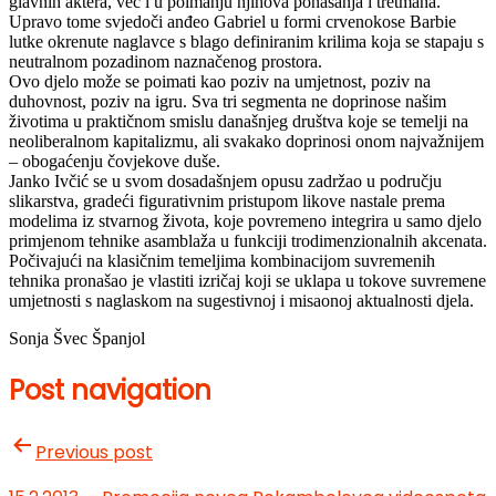
glavnih aktera, već i u poimanju njihova ponašanja i tretmana.
Upravo tome svjedoči anđeo Gabriel u formi crvenokose Barbie
lutke okrenute naglavce s blago definiranim krilima koja se stapaju s
neutralnom pozadinom naznačenog prostora.
Ovo djelo može se poimati kao poziv na umjetnost, poziv na
duhovnost, poziv na igru. Sva tri segmenta ne doprinose našim
životima u praktičnom smislu današnjeg društva koje se temelji na
neoliberalnom kapitalizmu, ali svakako doprinosi onom najvažnijem
– obogaćenju čovjekove duše.
Janko Ivčić se u svom dosadašnjem opusu zadržao u području
slikarstva, gradeći figurativnim pristupom likove nastale prema
modelima iz stvarnog života, koje povremeno integrira u samo djelo
primjenom tehnike asamblaža u funkciji trodimenzionalnih akcenata.
Počivajući na klasičnim temeljima kombinacijom suvremenih
tehnika pronašao je vlastiti izričaj koji se uklapa u tokove suvremene
umjetnosti s naglaskom na sugestivnoj i misaonoj aktualnosti djela.
Sonja Švec Španjol
Post navigation
Previous post