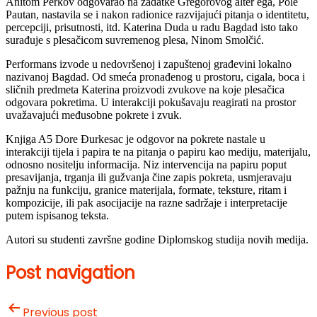
Anitom Perkov odgovarao na zadatke Gregorovog alter ega, Pole
Pautan, nastavila se i nakon radionice razvijajući pitanja o identitetu,
percepciji, prisutnosti, itd. Katerina Duda u radu Bagdad isto tako
surađuje s plesačicom suvremenog plesa, Ninom Smolčić.
Performans izvode u nedovršenoj i zapuštenoj građevini lokalno
nazivanoj Bagdad. Od smeća pronađenog u prostoru, cigala, boca i
sličnih predmeta Katerina proizvodi zvukove na koje plesačica
odgovara pokretima. U interakciji pokušavaju reagirati na prostor
uvažavajući međusobne pokrete i zvuk.
Knjiga A5 Dore Đurkesac je odgovor na pokrete nastale u
interakciji tijela i papira te na pitanja o papiru kao mediju, materijalu,
odnosno nositelju informacija. Niz intervencija na papiru poput
presavijanja, trganja ili gužvanja čine zapis pokreta, usmjeravaju
pažnju na funkciju, granice materijala, formate, teksture, ritam i
kompozicije, ili pak asocijacije na razne sadržaje i interpretacije
putem ispisanog teksta.
Autori su studenti završne godine Diplomskog studija novih medija.
Post navigation
Previous post