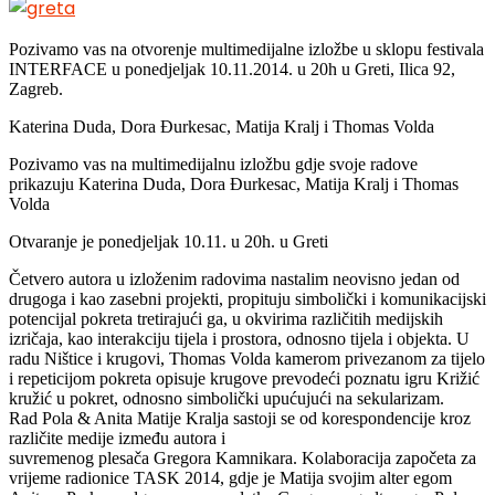
Pozivamo vas na otvorenje multimedijalne izložbe u sklopu festivala
INTERFACE u ponedjeljak 10.11.2014. u 20h u Greti, Ilica 92,
Zagreb.
Katerina Duda, Dora Đurkesac, Matija Kralj i Thomas Volda
Pozivamo vas na multimedijalnu izložbu gdje svoje radove
prikazuju Katerina Duda, Dora Đurkesac, Matija Kralj i Thomas
Volda
Otvaranje je ponedjeljak 10.11. u 20h. u Greti
Četvero autora u izloženim radovima nastalim neovisno jedan od
drugoga i kao zasebni projekti, propituju simbolički i komunikacijski
potencijal pokreta tretirajući ga, u okvirima različitih medijskih
izričaja, kao interakciju tijela i prostora, odnosno tijela i objekta. U
radu Ništice i krugovi, Thomas Volda kamerom privezanom za tijelo
i repeticijom pokreta opisuje krugove prevodeći poznatu igru Križić
kružić u pokret, odnosno simbolički upućujući na sekularizam.
Rad Pola & Anita Matije Kralja sastoji se od korespondencije kroz
različite medije između autora i
suvremenog plesača Gregora Kamnikara. Kolaboracija započeta za
vrijeme radionice TASK 2014, gdje je Matija svojim alter egom