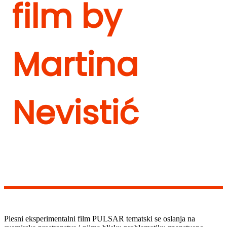
film by
Martina
Nevistić
Plesni eksperimentalni film PULSAR tematski se oslanja na