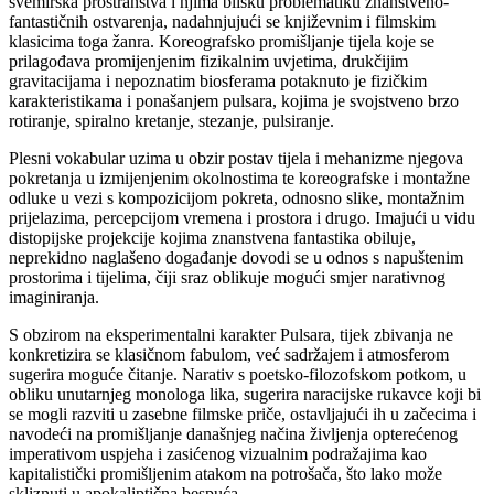
svemirska prostranstva i njima blisku problematiku znanstveno-
fantastičnih ostvarenja, nadahnjujući se književnim i filmskim
klasicima toga žanra. Koreografsko promišljanje tijela koje se
prilagođava promijenjenim fizikalnim uvjetima, drukčijim
gravitacijama i nepoznatim biosferama potaknuto je fizičkim
karakteristikama i ponašanjem pulsara, kojima je svojstveno brzo
rotiranje, spiralno kretanje, stezanje, pulsiranje.
Plesni vokabular uzima u obzir postav tijela i mehanizme njegova
pokretanja u izmijenjenim okolnostima te koreografske i montažne
odluke u vezi s kompozicijom pokreta, odnosno slike, montažnim
prijelazima, percepcijom vremena i prostora i drugo. Imajući u vidu
distopijske projekcije kojima znanstvena fantastika obiluje,
neprekidno naglašeno događanje dovodi se u odnos s napuštenim
prostorima i tijelima, čiji sraz oblikuje mogući smjer narativnog
imaginiranja.
S obzirom na eksperimentalni karakter Pulsara, tijek zbivanja ne
konkretizira se klasičnom fabulom, već sadržajem i atmosferom
sugerira moguće čitanje. Narativ s poetsko-filozofskom potkom, u
obliku unutarnjeg monologa lika, sugerira naracijske rukavce koji bi
se mogli razviti u zasebne filmske priče, ostavljajući ih u začecima i
navodeći na promišljanje današnjeg načina življenja opterećenog
imperativom uspjeha i zasićenog vizualnim podražajima kao
kapitalistički promišljenim atakom na potrošača, što lako može
skliznuti u apokaliptična bespuća.