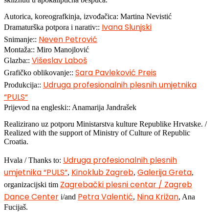
Autorica, koreografkinja, izvođačica: Martina Nevistić
Ivana Slunjski
Dramaturška potpora i narativ::
Neven Petrović
Snimanje::
Montaža:: Miro Manojlović
Višeslav Laboš
Glazba::
Sara Pavleković Preis
Grafičko oblikovanje::
Udruga profesionalnih plesnih umjetnika
Produkcija::
“PULS“
Prijevod na engleski:: Anamarija Jandrašek
Realizirano uz potporu Ministarstva kulture Republike Hrvatske. /
Realized with the support of Ministry of Culture of Republic
Croatia.
Udruga profesionalnih plesnih
Hvala / Thanks to:
umjetnika “PULS“
Kinoklub Zagreb
Galerija Greta
,
,
,
Zagrebački plesni centar / Zagreb
organizacijski tim
Dance Center
Petra Valentić
Nina Križan
i/and
,
, Ana
Fucijaš.