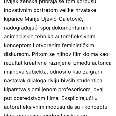
uvijek ženska pribraja se tom korpusu
inovativnim portretom velike hrvatske
kiparice Marije Ujević-Galetović,
nadograđujući spoj dokumentarnih i
animacijskih tehnika autorefleksivnim
konceptom i otvorenim feminističkim
diskursom. Pritom se njihov film doima kao
rezultat kreativne razmjene između autorica
i njihova subjekta, odnosno kao zaigrani
nastavak dijaloga dviju bivših studentica
kiparstva s omiljenom profesoricom, ovaj
put posredstvom filma. Eksplicirajući u
autorefleksivnim modusu da su i konceptu
filma pridonijeli mudrost i iskustvo