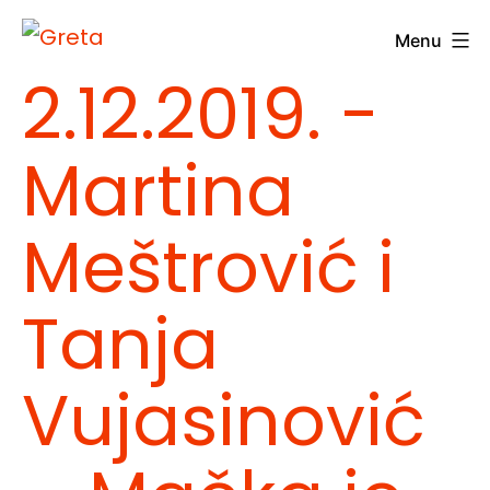
Skip
Menu
to
Greta
2.12.2019. -
content
Martina
Meštrović i
Tanja
Vujasinović