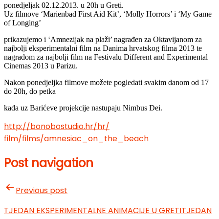
ponedjeljak 02.12.2013. u 20h u Greti.
Uz filmove ‘Marienbad First Aid Kit’, ‘Molly Horrors’ i ‘My Game
of Longing’
prikazujemo i ‘Amnezijak na plaži’ nagrađen za Oktavijanom za
najbolji eksperimentalni film na Danima hrvatskog filma 2013 te
nagradom za najbolji film na Festivalu Different and Experimental
Cinemas 2013 u Parizu.
Nakon ponedjeljka filmove možete pogledati svakim danom od 17
do 20h, do petka
kada uz Barićeve projekcije nastupaju Nimbus Dei.
http://bonobostudio.hr/hr/
film/films/amnesiac_on_the_
beach
Post navigation
Previous post
TJEDAN EKSPERIMENTALNE ANIMACIJE U GRETI
TJEDAN