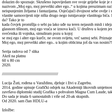
dolazim do spoznaje. Skrušeno ispovijedam sve svoje grijehe koje je m
nazivom „Moj ego, moj preveliki alter ego..“ u kojima preuzimam različ
neispunjenim željama i fantazijama. Osjećajući dvojnost sebe ovdje i 
vlastite samosvijesti nije ništa drugo nego ismijavanje vlastitoga bića
da? Tako je to
kada čovjek promišlja o sebi pa lako uđe na teren nejasnih misli i ide
glasnom tišinom, moj ego vraća se iznova kući. U društvu u kojem jes
svećenika ili vojnika, simuliram pozu u kojoj
se moj ego i alter ego kurče, ne ovom svijetu, već samoj sebi. Priznaje
Moj ego, moj preveliki alter ego.. u kojim oblicima još da vas nosim?!
Serija radova od 7 slika
Akril na platnu
60 x 80 cm
2020.
////////////////////////////////////////////////////////
Lucija Žuti, rođena u Varaždinu, djeluje i živi u Zagrebu.
2014. godine upisuje Grafički odsjek na Akademiji likovnih umjetnos
završava diplomski studij Grafika s pohvalom Magna Cum Laude, tako
Do sada je imala 6 samostalnih i više od 20-ak skupnih.
Od 2020. sam član HDLU-a
Izložbe: