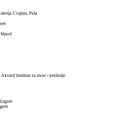
erija Cvajner, Pula
greb
i Marof
 Akvarij Instituta za more i priobalje
 Zagreb
agreb