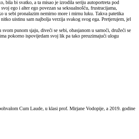
ila bi svatko, a ta misao je izrodila seriju autoportreta pod
 svoj ego i alter ego povezan sa seksualnošću, frustracijama,
ako u sebi pronalazim nemirno more i mirnu luku. Takva patetika
 nitko uistinu sam najbolja verzija svakog svog ega. Pretjerujem, jel
g u svom punom sjaju, diveći se sebi, obasjanom u samoći, družeći se
tima pokorno ispovijedam svoj lik pa tako preuzimajući ulogu
s pohvalom Cum Laude, u klasi prof. Mirjane Vodopije, a 2019. godine