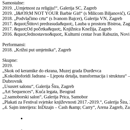
Samostalne:
2019. „Umjetnost za religiju!“, Galerija SC, Zagreb
2019. „I&#39;M NOT YOUR Barbie Girl“ (s Milicom Biljanović), Gal
2018. „Podvlačimo crtu“ (s Ivanom Bajcer), Galerija VN, Zagreb
2017. &quot;Štitovi predrasuda&quot;, Lauba u prostoru Bistroa, Za
2017. &quot;Od početka&quot;, Knjižnica Knežija, Zagreb
2016. &quot;Jednostavno&quot;, Kulturni centar Ivan Rabuzin, Nov
Performansi:
2018. „Križni put umjetnika“, Zagreb
Skupne:
2019.
„Skok od keramike do ekrana, Muzej grada Đurđevca
„Kokolitoforidi Jadrana – Ljepota detalja, transformacija i struktura“ –
Dubrovnik
„Ususret salonu“, Galerija Šira, Zagreb
„Art Sequences“, Kuća legata, Beograd
„2.samoborski salon“, Galerija Prica, Samobor
„Plakati za Festival svjetske književnosti 2017.-2019.“, Galerija Šira,
„4. Sajm interijera: InDizajn – Cash &amp; Carry“, Arena Zagreb, Z