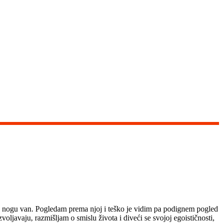
nu nogu van. Pogledam prema njoj i teško je vidim pa podignem pogled
ljavaju, razmišljam o smislu života i diveći se svojoj egoističnosti,