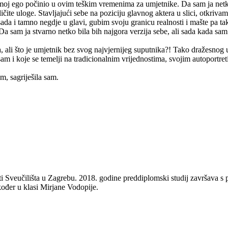
oj ego počinio u ovim teškim vremenima za umjetnike. Da sam ja netko, b
ite uloge. Stavljajući sebe na poziciju glavnog aktera u slici, otkrivam
sada i tamno negdje u glavi, gubim svoju granicu realnosti i mašte pa t
. Da sam ja stvarno netko bila bih najgora verzija sebe, ali sada kada sam
ja, ali što je umjetnik bez svog najvjernijeg suputnika?! Tako dražesno
am i koje se temelji na tradicionalnim vrijednostima, svojim autoportre
m, sagriješila sam.
ti Sveučilišta u Zagrebu. 2018. godine preddiplomski studij završava 
đer u klasi Mirjane Vodopije.