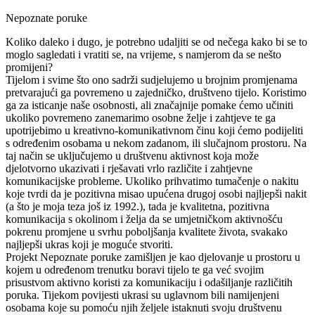
Nepoznate poruke
Koliko daleko i dugo, je potrebno udaljiti se od nečega kako bi se to
moglo sagledati i vratiti se, na vrijeme, s namjerom da se nešto
promijeni?
Tijelom i svime što ono sadrži sudjelujemo u brojnim promjenama
pretvarajući ga povremeno u zajedničko, društveno tijelo. Koristimo
ga za isticanje naše osobnosti, ali značajnije pomake ćemo učiniti
ukoliko povremeno zanemarimo osobne želje i zahtjeve te ga
upotrijebimo u kreativno-komunikativnom činu koji ćemo podijeliti
s određenim osobama u nekom zadanom, ili slučajnom prostoru. Na
taj način se uključujemo u društvenu aktivnost koja može
djelotvorno ukazivati i rješavati vrlo različite i zahtjevne
komunikacijske probleme. Ukoliko prihvatimo tumačenje o nakitu
koje tvrdi da je pozitivna misao upućena drugoj osobi najljepši nakit
(a što je moja teza još iz 1992.), tada je kvalitetna, pozitivna
komunikacija s okolinom i želja da se umjetničkom aktivnošću
pokrenu promjene u svrhu poboljšanja kvalitete života, svakako
najljepši ukras koji je moguće stvoriti.
Projekt Nepoznate poruke zamišljen je kao djelovanje u prostoru u
kojem u određenom trenutku boravi tijelo te ga već svojim
prisustvom aktivno koristi za komunikaciju i odašiljanje različitih
poruka. Tijekom povijesti ukrasi su uglavnom bili namijenjeni
osobama koje su pomoću njih željele istaknuti svoju društvenu