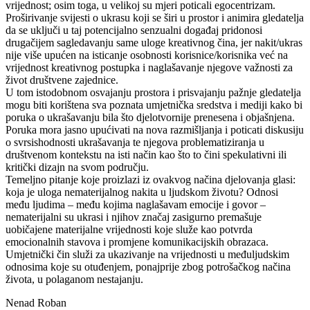
vrijednost; osim toga, u velikoj su mjeri poticali egocentrizam.
Proširivanje svijesti o ukrasu koji se širi u prostor i animira gledatelja
da se uključi u taj potencijalno senzualni događaj pridonosi
drugačijem sagledavanju same uloge kreativnog čina, jer nakit/ukras
nije više upućen na isticanje osobnosti korisnice/korisnika već na
vrijednost kreativnog postupka i naglašavanje njegove važnosti za
život društvene zajednice.
U tom istodobnom osvajanju prostora i prisvajanju pažnje gledatelja
mogu biti korištena sva poznata umjetnička sredstva i mediji kako bi
poruka o ukrašavanju bila što djelotvornije prenesena i objašnjena.
Poruka mora jasno upućivati na nova razmišljanja i poticati diskusiju
o svrsishodnosti ukrašavanja te njegova problematiziranja u
društvenom kontekstu na isti način kao što to čini spekulativni ili
kritički dizajn na svom području.
Temeljno pitanje koje proizlazi iz ovakvog načina djelovanja glasi:
koja je uloga nematerijalnog nakita u ljudskom životu? Odnosi
među ljudima – među kojima naglašavam emocije i govor –
nematerijalni su ukrasi i njihov značaj zasigurno premašuje
uobičajene materijalne vrijednosti koje služe kao potvrda
emocionalnih stavova i promjene komunikacijskih obrazaca.
Umjetnički čin služi za ukazivanje na vrijednosti u međuljudskim
odnosima koje su otuđenjem, ponajprije zbog potrošačkog načina
života, u polaganom nestajanju.
Nenad Roban