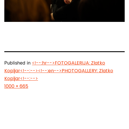
<!--:hr-->FOTOGALERIJA: Zlatko
Published in
Kopljar<!--:--><!--:en-->PHOTOGALLERY: Zlatko
Kopljar<!--:-->
Full
1000 × 665
size