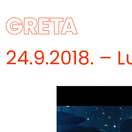
Skip
to
content
Greta
24.9.2018. – L