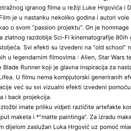
tražnog igranog filma u režiji Luke Hrgovića i 
 Film je u nastanku nekoliko godina i autori vol
 kao o svom “passion projektu”. On je hommage
a zlatnog razdoblja Sci-Fi kinematografije 80ih
stoljeća. Svi efekti su izvedeni na “old school” 
ih u legendarnim filmovima : Alien, Star Wars t
 Blade Runner koji je glavna inspiracija za nas
 Lifea. U filmu nema kompjutorski generiranih ef
cije već su svi vizualni efekti izvedeni pomoću
a i back projekcija.
zložbi imate priliku vidjeti različite artefakte ko
oput maketa i *”matte paintinga”. Za izradu make
m dijelom zaslužan Luka Hrgović uz pomoć mla