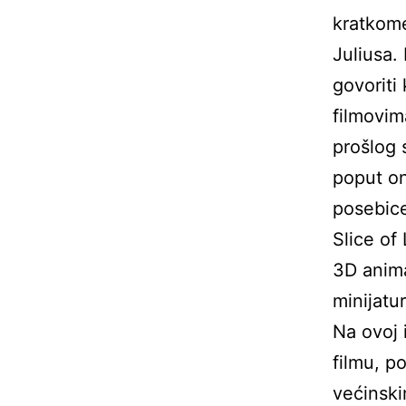
kratkome
Juliusa.
govoriti
filmovim
prošlog 
poput on
posebice
Slice of
3D anima
minijatur
Na ovoj i
filmu, p
većinski