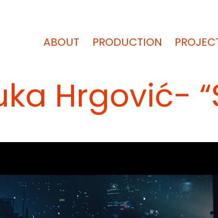
ABOUT
PRODUCTION
PROJEC
uka Hrgović- “S