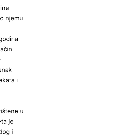
Dine
e o njemu
 godina
način
e
tanak
ekata i
rištene u
ta je
dog i