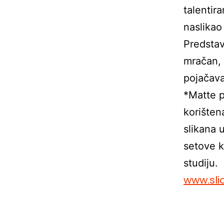
talentir
naslikao 
Predstav
mračan, d
pojačava
*Matte p
korišten
slikana 
setove ko
studiju.
www.sli