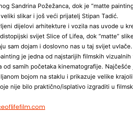
anog Sandrina Požežanca, dok je “matte paintin
veliki slikar i još veći prijatelj Stipan Tadić.
ljeni dijelovi arhitekture i vozila nas uvode u kr
istopijski svijet Slice of Lifea, dok “matte” slik
ju sam dojam i doslovno nas u taj svijet uvlače.
ainting je jedna od najstarijih filmskih vizualnih
a od samih početaka kinematografije. Najčešće 
uljanom bojom na staklu i prikazuje velike krajoli
je nije bilo praktično/isplativo izgraditi u film
ceoflifefilm.com