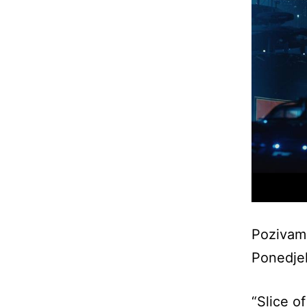
Pozivamo
Ponedjel
“Slice o