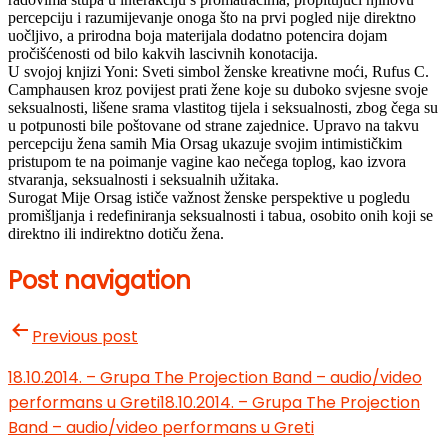
percepciju i razumijevanje onoga što na prvi pogled nije direktno
uočljivo, a prirodna boja materijala dodatno potencira dojam
pročišćenosti od bilo kakvih lascivnih konotacija.
U svojoj knjizi Yoni: Sveti simbol ženske kreativne moći, Rufus C.
Camphausen kroz povijest prati žene koje su duboko svjesne svoje
seksualnosti, lišene srama vlastitog tijela i seksualnosti, zbog čega su
u potpunosti bile poštovane od strane zajednice. Upravo na takvu
percepciju žena samih Mia Orsag ukazuje svojim intimističkim
pristupom te na poimanje vagine kao nečega toplog, kao izvora
stvaranja, seksualnosti i seksualnih užitaka.
Surogat Mije Orsag ističe važnost ženske perspektive u pogledu
promišljanja i redefiniranja seksualnosti i tabua, osobito onih koji se
direktno ili indirektno dotiču žena.
Post navigation
Previous post
18.10.2014. – Grupa The Projection Band – audio/video
performans u Greti
18.10.2014. – Grupa The Projection
Band – audio/video performans u Greti