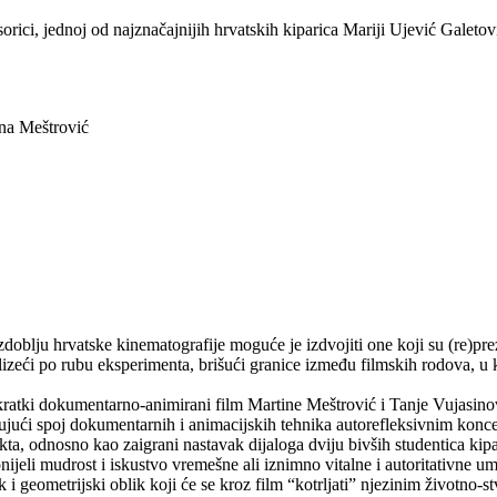
ici, jednoj od najznačajnijih hrvatskih kiparica Mariji Ujević Galeto
ina Meštrović
blju hrvatske kinematografije moguće je izdvojiti one koji su (re)prez
zeći po rubu eksperimenta, brišući granice između filmskih rodova, u kon
 kratki dokumentarno-animirani film Martine Meštrović i Tanje Vujasino
ujući spoj dokumentarnih i animacijskih tehnika autorefleksivnim konc
kta, odnosno kao zaigrani nastavak dijaloga dviju bivših studentica ki
ijeli mudrost i iskustvo vremešne ali iznimno vitalne i autoritativne u
k i geometrijski oblik koji će se kroz film “kotrljati” njezinim životno