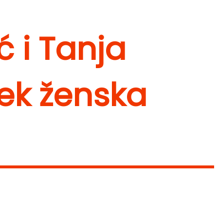
ć i Tanja
jek ženska