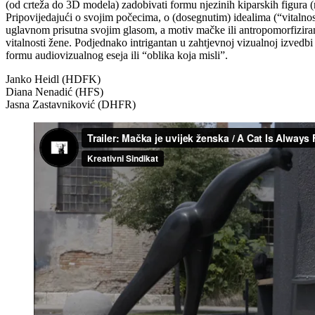
(od crteža do 3D modela) zadobivati formu njezinih kiparskih figura (n
Pripovijedajući o svojim počecima, o (dosegnutim) idealima (“vitalnos
uglavnom prisutna svojim glasom, a motiv mačke ili antropomorfizirane
vitalnosti žene. Podjednako intrigantan u zahtjevnoj vizualnoj izvedbi
formu audiovizualnog eseja ili “oblika koja misli”.
Janko Heidl (HDFK)
Diana Nenadić (HFS)
Jasna Zastavniković (DHFR)