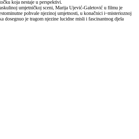
očku koja nestaje u perspektivi.
askulinoj umjetničkoj sceni, Marija Ujević-Galetović u filmu je
tominutne pohvale njezinoj umjetnosti, u konačnici i ̶ misterioznoj
ska dosegnuo je tragom njezine lucidne misli i fascinantnog djela