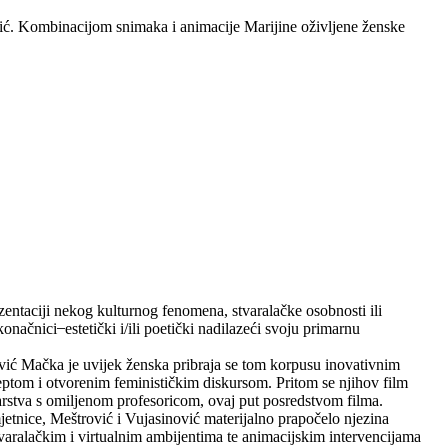
vić. Kombinacijom snimaka i animacije Marijine oživljene ženske
entaciji nekog kulturnog fenomena, stvaralačke osobnosti ili
ačnici ̶ estetički i/ili poetički nadilazeći svoju primarnu
vić Mačka je uvijek ženska pribraja se tom korpusu inovativnim
eptom i otvorenim feminističkim diskursom. Pritom se njihov film
parstva s omiljenom profesoricom, ovaj put posredstvom filma.
mjetnice, Meštrović i Vujasinović materijalno prapočelo njezina
-stvaralačkim i virtualnim ambijentima te animacijskim intervencijama