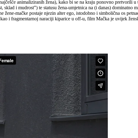
ajčešće animaliziranih žena), kako bi se na kraju ponovno pretvorili u t
t, sklad i mudrost”) te statusu žena-umjetnica na (i danas) dominatno m
 žene-mačke postaje njezin alter ego, istodobno i simbolična os petnaes
 kao i fragmentarnoj naraciji kiparice u off-u, film Mačka je uvijek žen