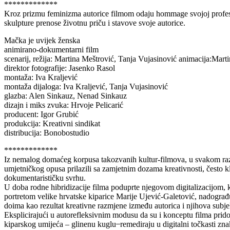
*************
Kroz prizmu feminizma autorice filmom odaju hommage svojoj profesor
skulpture prenose životnu priču i stavove svoje autorice.
Mačka je uvijek ženska
animirano-dokumentarni film
scenarij, režija: Martina Meštrović, Tanja Vujasinović animacija:Mart
direktor fotografije: Jasenko Rasol
montaža: Iva Kraljević
montaža dijaloga: Iva Kraljević, Tanja Vujasinović
glazba: Alen Sinkauz, Nenad Sinkauz
dizajn i miks zvuka: Hrvoje Pelicarić
producent: Igor Grubić
produkcija: Kreativni sindikat
distribucija: Bonobostudio
*************
Iz nemalog domaćeg korpusa takozvanih kultur-filmova, u svakom razdo
umjetničkog opusa prilazili sa zamjetnim dozama kreativnosti, često kli
dokumentarističku svrhu.
U doba rodne hibridizacije filma poduprte njegovom digitalizacijom,
portretom velike hrvatske kiparice Marije Ujević-Galetović, nadograđ
doima kao rezultat kreativne razmjene između autorica i njihova subje
Eksplicirajući u autorefleksivnim modusu da su i konceptu filma pridon
kiparskog umijeća – glinenu kuglu ̶ remediraju u digitalni točkasti zna