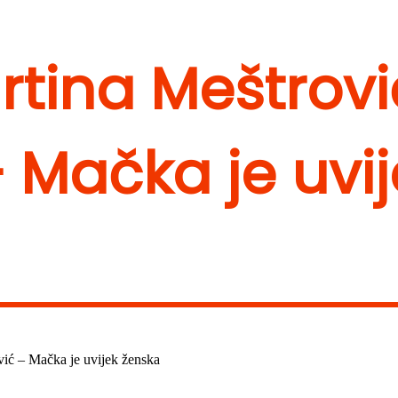
artina Meštrovi
 Mačka je uvi
vić – Mačka je uvijek ženska