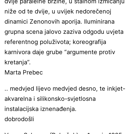
dvije paralelne brzine, u stalnom izmicanju
niže od te dvije, u uvijek nedorečenoj
dinamici Zenonovih aporija. Iluminirana
grupna scena jalovo zaziva odgodu uvjeta
referentnog poluživota; koreografija
karnivora daje grube “argumente protiv
kretanja”.
Marta Prebec
.. medvjed lijevo medvjed desno, te inkjet-
akvarelna i silikonsko-svjetlosna
instalacijska iznenađenja.
dobrodošli