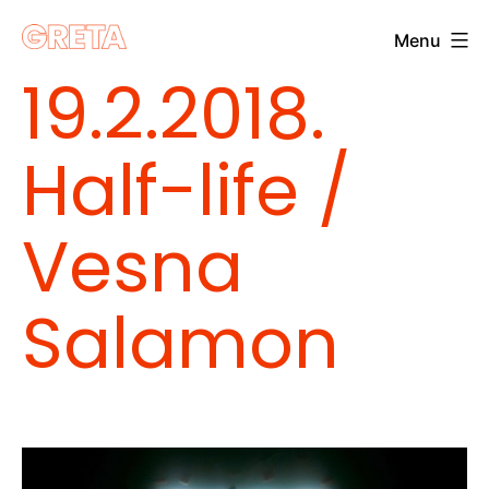
Skip
Menu
to
Greta
19.2.2018.
content
Half-life /
Vesna
Salamon