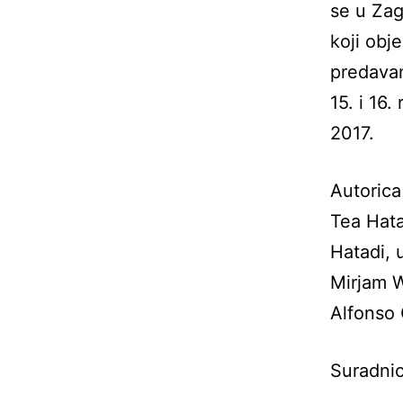
se u Zag
koji obje
predavan
15. i 16.
2017.
Autorica
Tea Hata
Hatadi, 
Mirjam W
Alfonso
Suradnici