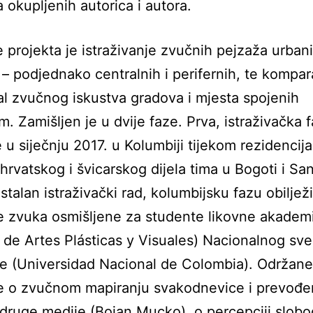
 okupljenih autorica i autora.
e projekta je istraživanje zvučnih pejzaža urban
 – podjednako centralnih i perifernih, te kompar
al zvučnog iskustva gradova i mjesta spojenih
m. Zamišljen je u dvije faze. Prva, istraživačka 
e u siječnju 2017. u Kolumbiji tijekom rezidencij
hrvatskog i švicarskog dijela tima u Bogoti i San
alan istraživački rad, kolumbijsku fazu obilježi
e zvuka osmišljene za studente likovne akadem
 de Artes Plásticas y Visuales) Nacionalnog sveu
e (Universidad Nacional de Colombia). Održane
e o zvučnom mapiranju svakodnevice i prevođe
druge medije (Bojan Mucko), o percepciji slobo