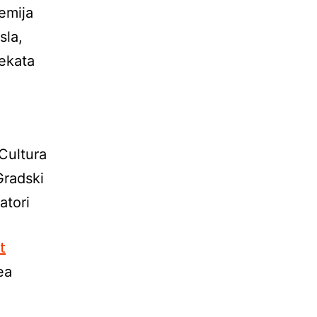
emija
sla,
tekata
Cultura
Gradski
atori
t
ea