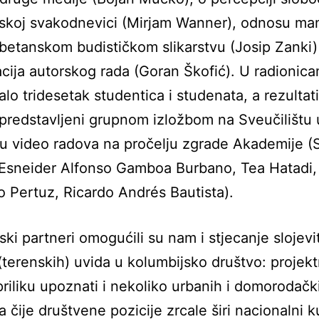
skoj svakodnevici (Mirjam Wanner), odnosu man
tibetanskom budističkom slikarstvu (Josip Zanki)
cija autorskog rada (Goran Škofić). U radionica
alo tridesetak studentica i studenata, a rezultat
 predstavljeni grupnom izložbom na Sveučilištu
ju video radova na pročelju zgrade Akademije (S
Esneider Alfonso Gamboa Burbano, Tea Hatadi,
 Pertuz, Ricardo Andrés Bautista).
ki partneri omogućili su nam i stjecanje slojevit
(terenskih) uvida u kolumbijsko društvo: projekt
priliku upoznati i nekoliko urbanih i domorodačk
 čije društvene pozicije zrcale širi nacionalni ku