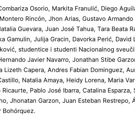
ombariza Osorio, Markita Franulić, Diego Aguila
 Montero Rincón, Jhon Arias, Gustavo Armando 
Natalia Guevara, Juan José Tahua, Tara Beata R
a Gamulin, Julija Gracin, Davorka Perić, David Lu
ković, studentice i studenti Nacionalnog sveučil
Hernando Javier Navarro, Jonathan Stibe Garzo
a Lizeth Capera, Andres Fabian Dominguez, Au
Castillo, Natalia Amaya, Heidy Lorena, Maria Va
 Ricaurte, Pablo José Ibarra, Catalina Esparza, 
ho, Jhonatan Garzon, Juan Esteban Restrepo, 
r Bohórquez.