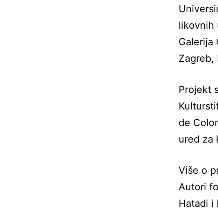
Universi
likovnih
Galerija
Zagreb, 
Projekt 
Kulturst
de Colom
ured za 
Više o p
Autori f
Hatadi i