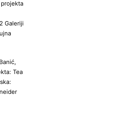
 projekta
 Galeriji
rujna
anić,
ekta: Tea
rska:
sneider