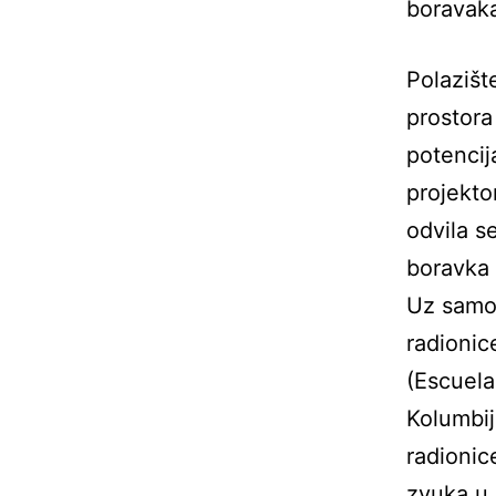
boravaka
Polazišt
prostora
potencij
projekto
odvila s
boravka 
Uz samost
radionic
(Escuela
Kolumbij
radionic
zvuka u 