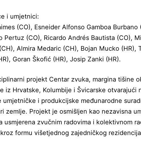
e i umjetnici:
aimes (CO), Esneider Alfonso Gamboa Burbano 
 Pertuz (CO), Ricardo Andrés Bautista (CO), M
CH), Almira Medaric (CH), Bojan Mucko (HR), 
HR), Goran Škofić (HR), Josip Zanki (HR).
ciplinarni projekt Centar zvuka, margina tišine o
e iz Hrvatske, Kolumbije i Švicarske otvarajući
e umjetničke i produkcijske međunarodne surad
ri zemlje. Projekt je osmišljen kao nezavisna um
a usmjerena zvučnim radovima i kolektivnom
r
kroz formu višetjednog zajedničkog rezidencij