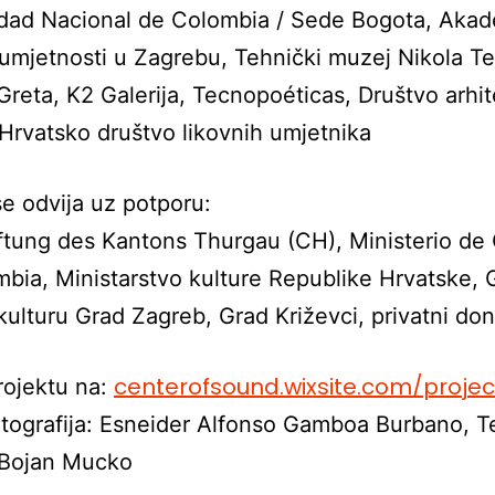
dad Nacional de Colombia / Sede Bogota, Akad
 umjetnosti u Zagrebu, Tehnički muzej Nikola Te
 Greta, K2 Galerija, Tecnopoéticas, Društvo arhi
Hrvatsko društvo likovnih umjetnika
se odvija uz potporu:
iftung des Kantons Thurgau (CH), Ministerio de 
bia, Ministarstvo kulture Republike Hrvatske, 
kulturu Grad Zagreb, Grad Križevci, privatni don
centerofsound.wixsite.com/
projec
rojektu na:
otografija: Esneider Alfonso Gamboa Burbano, T
 Bojan Mucko