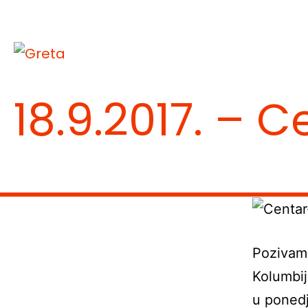
Skip
to
content
Greta
18.9.2017. – 
Pozivamo
Kolumbij
u ponedj