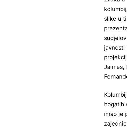
kolumbij
slike u 
prezenta
sudjelov
javnosti
projekci
Jaimes, 
Fernando
Kolumbijs
bogatih 
imao je 
zajednica