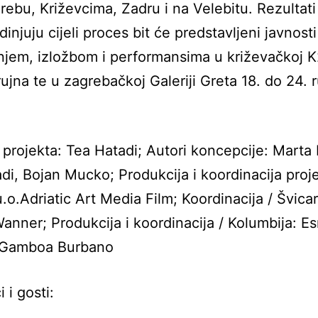
rebu, Križevcima, Zadru i na Velebitu. Rezultati
dinjuju cijeli proces bit će predstavljeni javnosti
jem, izložbom i performansima u križevačkoj K2
 rujna te u zagrebačkoj Galeriji Greta 18. do 24. 
 projekta: Tea Hatadi; Autori koncepcije: Marta B
di, Bojan Mucko; Produkcija i koordinacija proj
u.o.Adriatic Art Media Film; Koordinacija / Švica
anner; Produkcija i koordinacija / Kolumbija: E
 Gamboa Burbano
 i gosti: