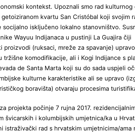
onomski kontekst. Upoznali smo rad kulturnog 
 getoiziranom kvartu San Cristóbal koji svojim 
 socijalno isključeno lokalno stanovništvo. Sus
nike Wayuu Indijanaca u pustinji La Guajira čiji
ski proizvodi (ruksaci, mreže za spavanje) uprav
 tržišne komodifikacije, ali i Kogi Indijance s pl
evada de Santa Marta koji su do sada uspjeli oč
mbijske kulturne karakteristike ali se upravo (i
ističkog boravišta) otvaraju procesima turistifik
za projekta počinje 7 rujna 2017. rezidencijalni
 švicarskih i kolumbijskih umjetnica/ka u Hrvat
ni istraživački rad s hrvatskim umjetnicima/ama 