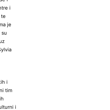
tre i
 te
ma je
i su
 uz
ylvia
ih i
ni tim
ih
lturni i