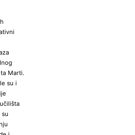
ih
ativni
faza
alnog
ta Marti.
le su i
ije
čilišta
 su
nju
de i