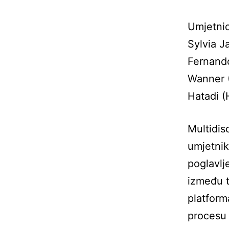
Umjetnic
Sylvia J
Fernando
Wanner (
Hatadi (
Multidis
umjetnik
poglavlj
između t
platform
procesu 