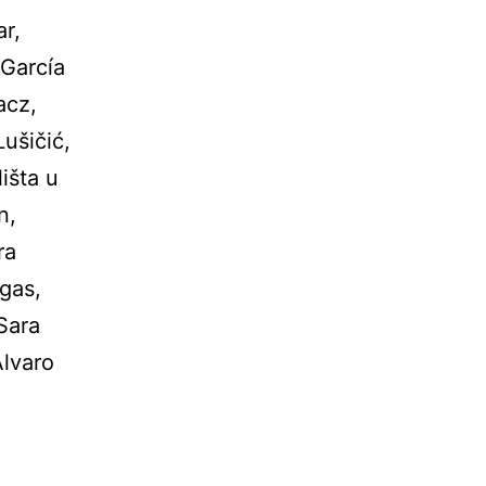
r,
García
acz,
šičić,
išta u
n,
ra
rgas,
Sara
Álvaro