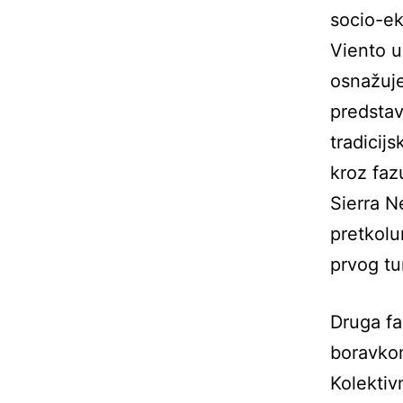
socio-ek
Viento u
osnažuje
predstav
tradicij
kroz fazu
Sierra N
pretkolu
prvog tur
Druga fa
boravkom
Kolektiv