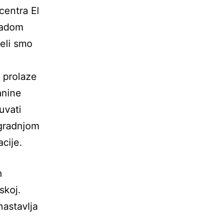
centra El
radom
reli smo
o prolaze
anine
uvati
zgradnjom
acije.
m
skoj.
nastavlja