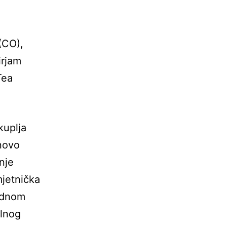
(CO),
irjam
Tea
kuplja
 novo
nje
jetnička
adnom
alnog