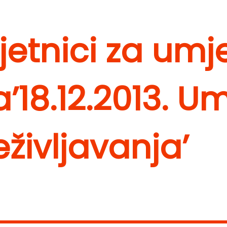
mjetnici za umj
a’
18.12.2013. U
življavanja’