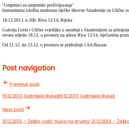
‘Umjetnici za umjetnike preživljavanja’
humanitarna izložba studenata riječke likovne Akademije za Ulične svj
18.12.2013. u 20h. Riva 12/14, Rijeka
Galerija Greta i Ulične svjetiljke u suradnji s Akademijom za primjen
otvara srijedu 18.12. u prostoru na adresi Riva 12/14, riječanima poz
Od 21.12. do 23.12. u prostoru se pridružuje i Art-Bazaar.
Post navigation
Previous post
16.12.2013. Gabrijela Rukelj
16.12.2013. Gabrijela Rukelj
Next post
21.12.2013. – Željko Valić ‘Kuća na drvetu’
21.12.2013. – Želj