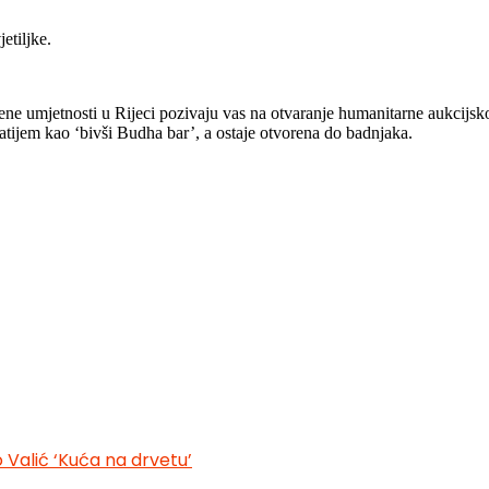
etiljke.
jene umjetnosti u Rijeci pozivaju vas na otvaranje humanitarne aukcijsk
natijem kao ‘bivši Budha bar’, a ostaje otvorena do badnjaka.
ko Valić ‘Kuća na drvetu’