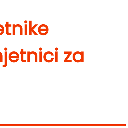
etnike
mjetnici za