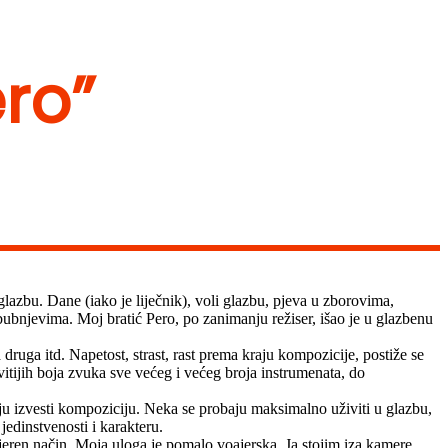
ero”
lazbu. Dane (iako je liječnik), voli glazbu, pjeva u zborovima,
m bubnjevima. Moj bratić Pero, po zanimanju režiser, išao je u glazbenu
ruga itd. Napetost, strast, rast prema kraju kompozicije, postiže se
vitijih boja zvuka sve većeg i većeg broja instrumenata, do
aju izvesti kompoziciju. Neka se probaju maksimalno uživiti u glazbu,
jedinstvenosti i karakteru.
imjeren način. Moja uloga je pomalo voajerska. Ja stojim iza kamere,