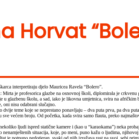
na Horvat “Bol
škarca interpretiraju djelo Mauricea Ravela “Bolero”.
Mirta je profesorica glazbe na osnovnoj školi, diplomirala je crkvenu g
la je u glazbenu školu, a sad, iako je likovna umjetnica, svira na afrički
, oni nisu odabrani slučajno.
 dvije teme koje se neprestano ponavljaju – dva puta prva, pa dva puta d
i u sve većem broju. Od početka, kada svira samo flauta, preko najmašto
i nekoliko ljudi ispred statične kamere i (kao u “karaokama”) neka prob
 nenamještenih situacija, koje, po meni, puno kažu o ljudima, njihovoj 
ultat je potpuno nedotjeran, svaki od njih izražava rast na svoj, sebi pr