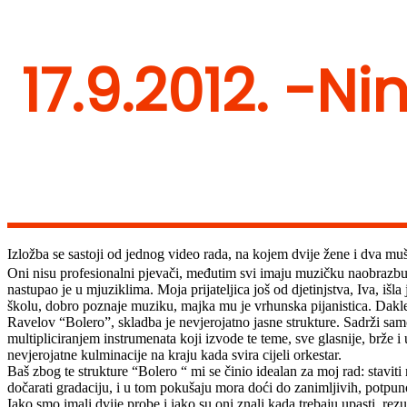
17.9.2012. -Ni
Izložba se sastoji od jednog video rada, na kojem dvije žene i dva mu
Oni nisu profesionalni pjevači, međutim svi imaju muzičku naobrazbu: 
nastupao je u mjuziklima. Moja prijateljica još od djetinjstva, Iva, iš
školu, dobro poznaje muziku, majka mu je vrhunska pijanistica. Dakle
Ravelov “Bolero”, skladba je nevjerojatno jasne strukture. Sadrži samo
multipliciranjem instrumenata koji izvode te teme, sve glasnije, brže 
nevjerojatne kulminacije na kraju kada svira cijeli orkestar.
Baš zbog te strukture “Bolero “ mi se činio idealan za moj rad: stavit
dočarati gradaciju, i u tom pokušaju mora doći do zanimljivih, potpuno
Iako smo imali dvije probe i iako su oni znali kada trebaju upasti, rez