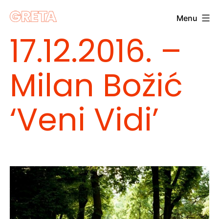
Skip
Menu
to
Greta
17.12.2016. –
content
Milan Božić
‘Veni Vidi’