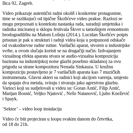
Ilica 92, Zagreb.
Video prikazuje autentični radni okoliš i konkretne protagoniste,
time se razlikujući od tipične Škofićeve video prakse. Razlozi se
mogu prepoznati u kontekstu nastanka rada, suradnji umjetnika i
radnika iniciranoj u sklopu festivala Škver u tamošnjem remontnom
brodogradilištu na Malom Lošnju (2014.). Lucidan Škofićev potpis
prisutan je pak u strukturi i radnji videa koja u potpunosti odskače
od svakodnevne radne rutine. Varilački aparat, stvoren u industrijske
svrhe, u ovom slučaju koristi se na drugačiji način. Izdvajanjem
vizualnog efekta aparata stvara se audio-vizualna kompozicija
bazirana na industrijskoj noise glazbi posebno skladanoj za ovu
prigodu sa strane kompozitora Nenada Sinkauza. U kružnu
kompoziciju postavljeno je 7 varilačkih aparata kao 7 muzičkih
instrumenata. Glavni akteri su radnici koji akcijom varenja, umjesto
da spajaju dva metala, sviraju i stvaraju jaku agresivnu glazbu.
Varioci koji su sudjelovali u videu su: Goran Antić, Filip Antić,
Marijan Bosnić, Veljko Njatović , Nešo Natanović, Ljubo Knežević
i Spayk.
‘Sektor’ – video loop instalacija
Video će biti projeciran u loopu svakim danom do četvrtka,
od 18 do 21h.