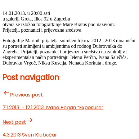
14.01.2013. u 20:00 sati
u galeriji Greta, Ilica 92 u Zagrebu
otvara se izložba fotografkinje Mare Bratos pod nazivom:
Prijatelji, poznanici i prijevozna sredstva.
Fotografije Marinih prijatelja snimljenih kroz 2012 i 2013 dinamični
su portreti snimljeni u ambijentima od rodnog Dubrovnika do
Zagreba. Prijatelji, poznanici i prijevozna sredstva na zanimljiv i
eksperimentalan način portretiraju Jelenu Perčin, Ivana Salečića,
Dubravku Vrgoč, Niksu Kuselja, Nenada Korkuta i druge.
Post navigation
Previous post
7.1.2013. – 12.1.2013. Ivana Pegan “Exposure”
Next post
4.3.2013 Sven Klobučar