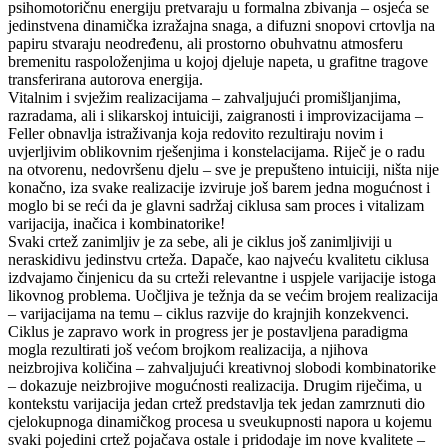
psihomotoričnu energiju pretvaraju u formalna zbivanja – osjeća se
jedinstvena dinamička izražajna snaga, a difuzni snopovi crtovlja na
papiru stvaraju neodređenu, ali prostorno obuhvatnu atmosferu
bremenitu raspoloženjima u kojoj djeluje napeta, u grafitne tragove
transferirana autorova energija.
Vitalnim i svježim realizacijama – zahvaljujući promišljanjima,
razradama, ali i slikarskoj intuiciji, zaigranosti i improvizacijama –
Feller obnavlja istraživanja koja redovito rezultiraju novim i
uvjerljivim oblikovnim rješenjima i konstelacijama. Riječ je o radu
na otvorenu, nedovršenu djelu – sve je prepušteno intuiciji, ništa nije
konačno, iza svake realizacije izviruje još barem jedna mogućnost i
moglo bi se reći da je glavni sadržaj ciklusa sam proces i vitalizam
varijacija, inačica i kombinatorike!
Svaki crtež zanimljiv je za sebe, ali je ciklus još zanimljiviji u
neraskidivu jedinstvu crteža. Dapače, kao najveću kvalitetu ciklusa
izdvajamo činjenicu da su crteži relevantne i uspjele varijacije istoga
likovnog problema. Uočljiva je težnja da se većim brojem realizacija
– varijacijama na temu – ciklus razvije do krajnjih konzekvenci.
Ciklus je zapravo work in progress jer je postavljena paradigma
mogla rezultirati još većom brojkom realizacija, a njihova
neizbrojiva količina – zahvaljujući kreativnoj slobodi kombinatorike
– dokazuje neizbrojive mogućnosti realizacija. Drugim riječima, u
kontekstu varijacija jedan crtež predstavlja tek jedan zamrznuti dio
cjelokupnoga dinamičkog procesa u sveukupnosti napora u kojemu
svaki pojedini crtež pojačava ostale i pridodaje im nove kvalitete –