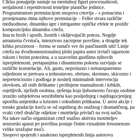
Ciklus ponajprije nastaje na mentalnoj figuri procesualnosti,
serijalnosti i repetitivnosti temeljne plastičke jedinice.
Programiranom permutacijom snopova crtovlja – s pomacima i
promjenama ritma njihove permutacije – Feller stvara različite
međuodnose, dinamiku igre i intrigantne optičke efekte te postiže
kompozicijsku dinamiku crteža.
Ima tu brzih i sporih, žustrih i oklijevajućih poteza. Negdje
armaturna čvrstoća, intenzivno zacrnjene površine, a drugdje tek
krhka prozirnost – forma se rastače sve do paučinastih niti! Linije
crteža na dvodiomenzionalnoj plohi papira autor izvlači sigurnom
rukom i brzim potezima, a u uzavrelim gustšima njihovih
isprepletenosti, pretapanjima i dinamizmu pokreta razvijaju se
različite konstelacije. Ali, gusto, neprolazno i netransparentno
odjednom se pretvara u jednostavno, obrisno, skromno, skicozno i
nepretenciozno i podloga je nositelj minimalnih intervencija
olovkom, ali onih delikatne i profinjene manualnosti i krhkih,
osjetljivih, nježnih osobina, rješenja koja ljubomorno čuvaju osobine
izrazito subjektivna senzibiliteta kao posljednjeg i najdragocjenijeg
uporišta umjetnika u kriznim i oskudnim prilikama. U areni akcije i
tonske gradacije kreću se od suptilnog do snažnog i dramatičnog, pa
svaki crtež drukčije odjekne i motritelja privlači na svoj način.
Na takav način organiziran crtež snažno aktivira motriteljev
senzorski aparat jer površina postaje čistim vizualnim fenomenom
velike izražajne moći.
Snopovi spojenih i unakrsno isprepletenih linija autorovu