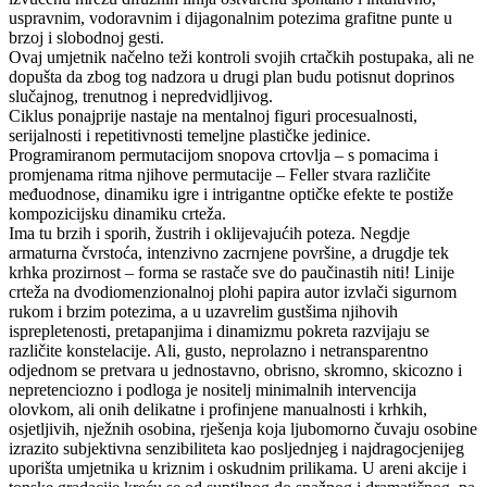
uspravnim, vodoravnim i dijagonalnim potezima grafitne punte u
brzoj i slobodnoj gesti.
Ovaj umjetnik načelno teži kontroli svojih crtačkih postupaka, ali ne
dopušta da zbog tog nadzora u drugi plan budu potisnut doprinos
slučajnog, trenutnog i nepredvidljivog.
Ciklus ponajprije nastaje na mentalnoj figuri procesualnosti,
serijalnosti i repetitivnosti temeljne plastičke jedinice.
Programiranom permutacijom snopova crtovlja – s pomacima i
promjenama ritma njihove permutacije – Feller stvara različite
međuodnose, dinamiku igre i intrigantne optičke efekte te postiže
kompozicijsku dinamiku crteža.
Ima tu brzih i sporih, žustrih i oklijevajućih poteza. Negdje
armaturna čvrstoća, intenzivno zacrnjene površine, a drugdje tek
krhka prozirnost – forma se rastače sve do paučinastih niti! Linije
crteža na dvodiomenzionalnoj plohi papira autor izvlači sigurnom
rukom i brzim potezima, a u uzavrelim gustšima njihovih
isprepletenosti, pretapanjima i dinamizmu pokreta razvijaju se
različite konstelacije. Ali, gusto, neprolazno i netransparentno
odjednom se pretvara u jednostavno, obrisno, skromno, skicozno i
nepretenciozno i podloga je nositelj minimalnih intervencija
olovkom, ali onih delikatne i profinjene manualnosti i krhkih,
osjetljivih, nježnih osobina, rješenja koja ljubomorno čuvaju osobine
izrazito subjektivna senzibiliteta kao posljednjeg i najdragocjenijeg
uporišta umjetnika u kriznim i oskudnim prilikama. U areni akcije i