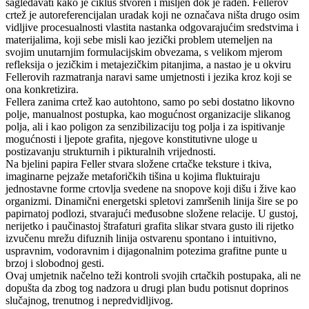
sagledavati kako je ciklus stvoren i mišljen dok je rađen. Fellerov
crtež je autoreferencijalan uradak koji ne označava ništa drugo osim
vidljive procesualnosti vlastita nastanka odgovarajućim sredstvima i
materijalima, koji sebe misli kao jezički problem utemeljen na
svojim unutarnjim formulacijskim obvezama, s velikom mjerom
refleksija o jezičkim i metajezičkim pitanjima, a nastao je u okviru
Fellerovih razmatranja naravi same umjetnosti i jezika kroz koji se
ona konkretizira.
Fellera zanima crtež kao autohtono, samo po sebi dostatno likovno
polje, manualnost postupka, kao mogućnost organizacije slikanog
polja, ali i kao poligon za senzibilizaciju tog polja i za ispitivanje
mogućnosti i ljepote grafita, njegove konstitutivne uloge u
postizavanju strukturnih i pikturalnih vrijednosti.
Na bjelini papira Feller stvara složene crtačke teksture i tkiva,
imaginarne pejzaže metaforičkih tišina u kojima fluktuiraju
jednostavne forme crtovlja svedene na snopove koji dišu i žive kao
organizmi. Dinamični energetski spletovi zamršenih linija šire se po
papirnatoj podlozi, stvarajući međusobne složene relacije. U gustoj,
nerijetko i paučinastoj štrafaturi grafita slikar stvara gusto ili rijetko
izvučenu mrežu difuznih linija ostvarenu spontano i intuitivno,
uspravnim, vodoravnim i dijagonalnim potezima grafitne punte u
brzoj i slobodnoj gesti.
Ovaj umjetnik načelno teži kontroli svojih crtačkih postupaka, ali ne
dopušta da zbog tog nadzora u drugi plan budu potisnut doprinos
slučajnog, trenutnog i nepredvidljivog.