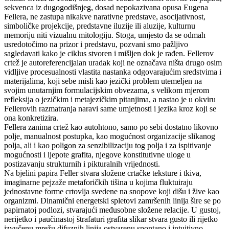
sekvenca iz dugogodišnjeg, dosad nepokazivana opusa Eugena
Fellera, ne zastupa nikakve narativne predstave, asocijativnost,
simboličke projekcije, predstavne iluzije ili aluzije, kulturnu
memoriju niti vizualnu mitologiju. Stoga, umjesto da se odmah
usredotočimo na prizor i predstavu, pozvani smo pažljivo
sagledavati kako je ciklus stvoren i mišljen dok je rađen. Fellerov
crtež je autoreferencijalan uradak koji ne označava ništa drugo osim
vidljive procesualnosti vlastita nastanka odgovarajućim sredstvima i
materijalima, koji sebe misli kao jezički problem utemeljen na
svojim unutarnjim formulacijskim obvezama, s velikom mjerom
refleksija o jezičkim i metajezičkim pitanjima, a nastao je u okviru
Fellerovih razmatranja naravi same umjetnosti i jezika kroz koji se
ona konkretizira.
Fellera zanima crtež kao autohtono, samo po sebi dostatno likovno
polje, manualnost postupka, kao mogućnost organizacije slikanog
polja, ali i kao poligon za senzibilizaciju tog polja i za ispitivanje
mogućnosti i ljepote grafita, njegove konstitutivne uloge u
postizavanju strukturnih i pikturalnih vrijednosti.
Na bjelini papira Feller stvara složene crtačke teksture i tkiva,
imaginarne pejzaže metaforičkih tišina u kojima fluktuiraju
jednostavne forme crtovlja svedene na snopove koji dišu i žive kao
organizmi. Dinamični energetski spletovi zamršenih linija šire se po
papirnatoj podlozi, stvarajući međusobne složene relacije. U gustoj,
nerijetko i paučinastoj štrafaturi grafita slikar stvara gusto ili rijetko
izvučenu mrežu difuznih linija ostvarenu spontano i intuitivno,