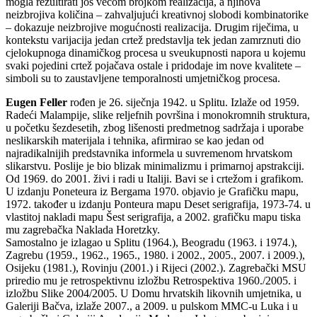
mogla rezultirati još većom brojkom realizacija, a njihova
neizbrojiva količina – zahvaljujući kreativnoj slobodi kombinatorike
– dokazuje neizbrojive mogućnosti realizacija. Drugim riječima, u
kontekstu varijacija jedan crtež predstavlja tek jedan zamrznuti dio
cjelokupnoga dinamičkog procesa u sveukupnosti napora u kojemu
svaki pojedini crtež pojačava ostale i pridodaje im nove kvalitete –
simboli su to zaustavljene temporalnosti umjetničkog procesa.
Eugen Feller
rođen je 26. siječnja 1942. u Splitu. Izlaže od 1959.
Radeći Malampije, slike reljefnih površina i monokromnih struktura,
u početku šezdesetih, zbog lišenosti predmetnog sadržaja i uporabe
neslikarskih materijala i tehnika, afirmirao se kao jedan od
najradikalnijih predstavnika informela u suvremenom hrvatskom
slikarstvu. Poslije je bio blizak minimalizmu i primarnoj apstrakciji.
Od 1969. do 2001. živi i radi u Italiji. Bavi se i crtežom i grafikom.
U izdanju Poneteura iz Bergama 1970. objavio je Grafičku mapu,
1972. također u izdanju Ponteura mapu Deset serigrafija, 1973-74. u
vlastitoj nakladi mapu Šest serigrafija, a 2002. grafičku mapu tiska
mu zagrebačka Naklada Horetzky.
Samostalno je izlagao u Splitu (1964.), Beogradu (1963. i 1974.),
Zagrebu (1959., 1962., 1965., 1980. i 2002., 2005., 2007. i 2009.),
Osijeku (1981.), Rovinju (2001.) i Rijeci (2002.). Zagrebački MSU
priredio mu je retrospektivnu izložbu Retrospektiva 1960./2005. i
izložbu Slike 2004/2005. U Domu hrvatskih likovnih umjetnika, u
Galeriji Bačva, izlaže 2007., a 2009. u pulskom MMC-u Luka i u