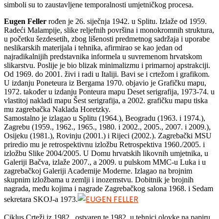
simboli su to zaustavljene temporalnosti umjetničkog procesa.
Eugen Feller
rođen je 26. siječnja 1942. u Splitu. Izlaže od 1959.
Radeći Malampije, slike reljefnih površina i monokromnih struktura,
u početku šezdesetih, zbog lišenosti predmetnog sadržaja i uporabe
neslikarskih materijala i tehnika, afirmirao se kao jedan od
najradikalnijih predstavnika informela u suvremenom hrvatskom
slikarstvu. Poslije je bio blizak minimalizmu i primarnoj apstrakciji.
Od 1969. do 2001. živi i radi u Italiji. Bavi se i crtežom i grafikom.
U izdanju Poneteura iz Bergama 1970. objavio je Grafičku mapu,
1972. također u izdanju Ponteura mapu Deset serigrafija, 1973-74. u
vlastitoj nakladi mapu Šest serigrafija, a 2002. grafičku mapu tiska
mu zagrebačka Naklada Horetzky.
Samostalno je izlagao u Splitu (1964.), Beogradu (1963. i 1974.),
Zagrebu (1959., 1962., 1965., 1980. i 2002., 2005., 2007. i 2009.),
Osijeku (1981.), Rovinju (2001.) i Rijeci (2002.). Zagrebački MSU
priredio mu je retrospektivnu izložbu Retrospektiva 1960./2005. i
izložbu Slike 2004/2005. U Domu hrvatskih likovnih umjetnika, u
Galeriji Bačva, izlaže 2007., a 2009. u pulskom MMC-u Luka i u
zagrebačkoj Galeriji Academije Moderne. Izlagao na brojnim
skupnim izložbama u zemlji i inozemstvu. Dobitnik je brojnih
nagrada, među kojima i nagrade Zagrebačkog salona 1968. i Sedam
sekretara SKOJ-a 1973.
Ciklus Crteži iz 1982., ostvaren te 1982. u tehnici olovke na papiru,