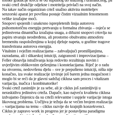
tonske gradacije kreću se od suptilnog do snažnog i dramatičnog, pa
svaki crtež drukčije odjekne i motritelja privlači na svoj način.
Na takav način organiziran crtež snažno aktivira motriteljev
senzorski aparat jer površina postaje čistim vizualnim fenomenom
velike izražajne moći.
Snopovi spojenih i unakrsno isprepletenih linija autorovu
psihomotoričnu energiju pretvaraju u formalna zbivanja – osjeća se
jedinstvena dinamička izražajna snaga, a difuzni snopovi crtovlja na
papiru stvaraju neodređenu, ali prostorno obuhvatnu atmosferu
bremenitu raspoloženjima u kojoj djeluje napeta, u grafitne tragove
transferirana autorova energija.
Vitalnim i svježim realizacijama – zahvaljujući promišljanjima,
razradama, ali i slikarskoj intuiciji, zaigranosti i improvizacijama –
Feller obnavlja istraživanja koja redovito rezultiraju novim i
uvjerljivim oblikovnim rješenjima i konstelacijama. Riječ je o radu
na otvorenu, nedovršenu djelu – sve je prepušteno intuiciji, ništa nije
konačno, iza svake realizacije izviruje još barem jedna mogućnost i
moglo bi se reći da je glavni sadržaj ciklusa sam proces i vitalizam
varijacija, inačica i kombinatorike!
Svaki crtež zanimljiv je za sebe, ali je ciklus još zanimljiviji u
neraskidivu jedinstvu crteža. Dapače, kao najveću kvalitetu ciklusa
izdvajamo činjenicu da su crteži relevantne i uspjele varijacije istoga
likovnog problema. Uočljiva je težnja da se većim brojem realizacija
– varijacijama na temu – ciklus razvije do krajnjih konzekvenci.
Ciklus je zapravo work in progress jer je postavljena paradigma