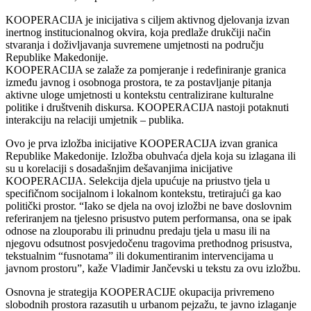
KOOPERACIJA je inicijativa s ciljem aktivnog djelovanja izvan
inertnog institucionalnog okvira, koja predlaže drukčiji način
stvaranja i doživljavanja suvremene umjetnosti na području
Republike Makedonije.
KOOPERACIJA se zalaže za pomjeranje i redefiniranje granica
između javnog i osobnoga prostora, te za postavljanje pitanja
aktivne uloge umjetnosti u kontekstu centralizirane kulturalne
politike i društvenih diskursa. KOOPERACIJA nastoji potaknuti
interakciju na relaciji umjetnik – publika.
Ovo je prva izložba inicijative KOOPERACIJA izvan granica
Republike Makedonije. Izložba obuhvaća djela koja su izlagana ili
su u korelaciji s dosadašnjim dešavanjima inicijative
KOOPERACIJA. Selekcija djela upućuje na priustvo tjela u
specifičnom socijalnom i lokalnom kontekstu, tretirajući ga kao
politički prostor. “Iako se djela na ovoj izložbi ne bave doslovnim
referiranjem na tjelesno prisustvo putem performansa, ona se ipak
odnose na zlouporabu ili prinudnu predaju tjela u masu ili na
njegovu odsutnost posvjedočenu tragovima prethodnog prisustva,
tekstualnim “fusnotama” ili dokumentiranim intervencijama u
javnom prostoru”, kaže Vladimir Jančevski u tekstu za ovu izložbu.
Osnovna je strategija KOOPERACIJE okupacija privremeno
slobodnih prostora razasutih u urbanom pejzažu, te javno izlaganje