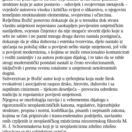
strukture koju je autor postavio – oduvijek i svojevrstan metajezik –
svjedoče autorovu visoku i kritičku svijest o slikarstvu, o njegovim
temeljnim strukturalnim elementima, svojstvima i učincima.
Reljefima Božić ponovno dokazuje da je u trenutku dok stvara
vlastitu umjetnost neprestano zaokupljen povijesnim umjetničkim
naslijeđem, svjestan činjenice da nije moguće stvoriti djelo koje u
sebi ne sabire i ne pamti mnoga druga davno nastala postignuća,
dokazuje da je slika duhovna i estetska tvorevina, djelo nastalo iz
sjećanja na položaj slike u povijesti nešto starije umjetnosti, još više
u povijesti modernizma, s kojima se može emocionalno komunicirati
i voditi zanimljiv i za autora poticajan dijalog, i to tako da se rahle
strogi modernistički postulati nastali iz često revolucionarnih,
isključivih i prema svemu ostalome u umjetnosti netolerantnih
dogmi.
Subverzivan je Božić autor koji u rješenjima koja nude širok
evokativni i asocijativni raspon drsko, hirovito, duhovito i sa
suptilnim cinizmom – tijekom desetljeća – provocira određenu
tradiciju iz ropotarnice povijesti umjetnosti.
Njegova se morfologija razvija i u vehementnu dijalogu s
rigoroznošću neoplasticističkih kanona, regulative, hijerarhijske
strukture, propisa i normi, kodifikacija, pisanih i nepisanih zakona,
kojima se čak pripisivalo i transcendentalno podrijetlo, navlastito
onih crpljenih iz neoplastičkog misticizma nizozemskog filozofa M.
H. J. Schoenmakersa koji je iz neoplasticizma zdušno zdušno
izbacivao svaki subjektivni osjećaj.