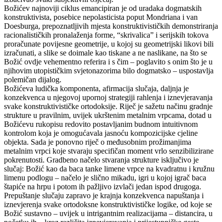
Božićev najnoviji ciklus emancipiran je od uradaka dogmatskih
konstruktivista, posebice nepolasticista poput Mondriana i van
Doesburga, prepoznatljivih mjesta konstruktivističkih demonstriranja
racionalističkih pronalaženja forme, “skrivalica” i serijskih tokova
proračunate povijesne geometrije, u kojoj su geometrijski likovi bili
izračunati, a slike se doimale kao tiskane a ne naslikane, na što se
Božić ovdje vehementno referira i s čim – poglavito s onim što je u
njihovim utopističkim svjetonazorima bilo dogmatsko – uspostavlja
polemičan dijalog.
Božićeva ludička komponenta, afirmacija slučaja, daljnja je
konzekvenca u njegovoj upornoj strategiji rahlenja i iznevjeravanja
svake konstruktivističke ortodoksije. Riječ je sažetu načinu gradnje
strukture u pravilnim, uvijek ukrštenim metalnim vrpcama, dotad u
Božićevu rukopisu redovito postavljanim budnom intuitivnom
kontrolom koja je omogućavala jasnoću kompozicijske cjeline
objekta. Sada je ponovno riječ o međusobnim prožimanjima
metalnim vrpci koje stvaraju specifičan moment vrlo senzibilizirane
pokrenutosti. Gradbeno načelo stvaranja strukture isključivo je
slučaj: Božić kao da baca tanke limene vrpce na kvadratnu i kružnu
limenu podlogu – načelo je slično mikadu, igri u kojoj igrač baca
štapiće na hrpu i potom ih pažljivo izvlači jedan ispod drugoga.
Prepuštanje slučaju zapravo je krajnja konzekvenca napuštanja i
iznevjerenja svake ortodoksne konstruktivističke logike, od koje se
Božić sustavno – uvijek u intrigantnim realizacijama – distancira, u