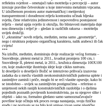
reflektira svjetlost – ometajući tako motritelja u percepciji – autor
izrezuje pravilne četverokute u koje intervenira metalnim vrpcama.
U izložbenom prostoru autor matematičkoj i metijerskoj
transparentnosti i dorađenost reljefa kontrastira učinak bljeska
svjetla, čime relativizira jedinstvenost i nepovredivu postojanost
reljefa – metal upija svjetlo iz okružja, što blistavosti materijala daje
nou dimenziju i reljef je – gledan iz različitih rakursa – motritelju
uvijek drukčiji.
U „ekranima“ novih reljefa, međutim, nema samo „geometrije“,
nego i struktura potpuno organičkog karaktera, nalik arabesci ili čak
cvijetu!
***
Na izložbi, međutim, dominiraju dvije realizacije većeg formata –
Snoviđenje, pleteni metal iz 2011., kvadrat promjera 100 cm, i
Snoviđenje II, pleteni metal, iz 2011., kružnica dimenzija 100X100
cm, koje znakovitije ilustriraju ideje koje ciklus rastvara.
Iz desetljeće u desetljeće Božić se intenzivno prihvaća izazovna
zadatka da u mrežu vlastitih neokonstruktivističkih patterna uplete i
zanimljive zamisli i priče, moglo bi se reći vlastite opsesije, kako bi
se istodobno – uvijek sa zanimljivim postignućima – referirao o
umjetnosti nekih ranijih konstruktivističkih razdoblja i o djelima
pojedinih poznatih povijesnih konstruktivista, pa su njegove slike i
objekti – iako su, formalno gledano samo samooznačavajuće
površine koje očituju tek proces svoga nastajanja, svoju fizičku
građu i ne pozivaju se na bilo koji smisao izvan same plastičke