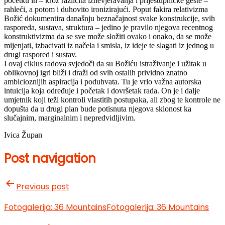
početku ih – kroz različita iznevjeravanja i prijestupničke geste –
rahleći, a potom i duhovito ironizirajući. Poput fakira relativizma
Božić dokumentira današnju beznačajnost svake konstrukcije, svih
rasporeda, sustava, struktura – jedino je pravilo njegova recentnog
konstruktivizma da se sve može složiti ovako i onako, da se može
mijenjati, izbacivati iz načela i smisla, iz ideje te slagati iz jednog u
drugi raspored i sustav.
I ovaj ciklus radova svjedoči da su Božiću istraživanje i užitak u
oblikovnoj igri bliži i draži od svih ostalih prividno znatno
ambicioznijih aspiracija i poduhvata. Tu je vrlo važna autorska
intuicija koja određuje i početak i dovršetak rada. On je i dalje
umjetnik koji teži kontroli vlastitih postupaka, ali zbog te kontrole ne
dopušta da u drugi plan bude potisnuta njegova sklonost ka
slučajnim, marginalnim i nepredvidljivim.
Ivica Župan
Post navigation
Previous post
Fotogalerija: 36 Mountains
Fotogalerija: 36 Mountains