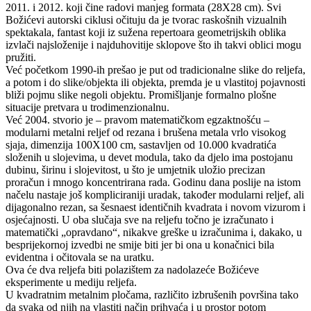
2011. i 2012. koji čine radovi manjeg formata (28X28 cm). Svi
Božićevi autorski ciklusi očituju da je tvorac raskošnih vizualnih
spektakala, fantast koji iz sužena repertoara geometrijskih oblika
izvlači najsloženije i najduhovitije sklopove što ih takvi oblici mogu
pružiti.
Već početkom 1990-ih prešao je put od tradicionalne slike do reljefa,
a potom i do slike/objekta ili objekta, premda je u vlastitoj pojavnosti
bliži pojmu slike negoli objektu. Promišljanje formalno plošne
situacije pretvara u trodimenzionalnu.
Već 2004. stvorio je – pravom matematičkom egzaktnošću –
modularni metalni reljef od rezana i brušena metala vrlo visokog
sjaja, dimenzija 100X100 cm, sastavljen od 10.000 kvadratića
složenih u slojevima, u devet modula, tako da djelo ima postojanu
dubinu, širinu i slojevitost, u što je umjetnik uložio precizan
proračun i mnogo koncentrirana rada. Godinu dana poslije na istom
načelu nastaje još kompliciraniji uradak, također modularni reljef, ali
dijagonalno rezan, sa šesnaest identičnih kvadrata i novom vizurom i
osjećajnosti. U oba slučaja sve na reljefu točno je izračunato i
matematički „opravdano“, nikakve greške u izračunima i, dakako, u
besprijekornoj izvedbi ne smije biti jer bi ona u konačnici bila
evidentna i očitovala se na uratku.
Ova će dva reljefa biti polazištem za nadolazeće Božićeve
eksperimente u mediju reljefa.
U kvadratnim metalnim pločama, različito izbrušenih površina tako
da svaka od njih na vlastiti način prihvaća i u prostor potom