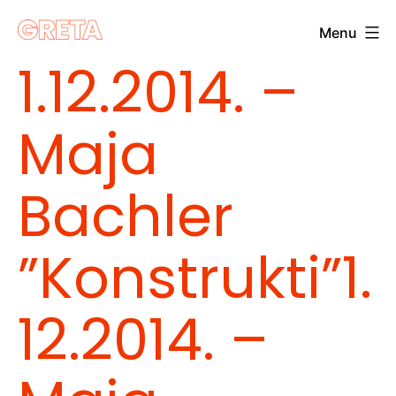
Skip
Menu
to
Greta
1.12.2014. –
content
Maja
Bachler
”Konstrukti”
1.
12.2014. –