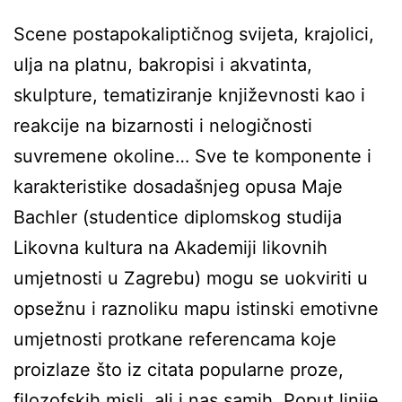
Scene postapokaliptičnog svijeta, krajolici,
ulja na platnu, bakropisi i akvatinta,
skulpture, tematiziranje književnosti kao i
reakcije na bizarnosti i nelogičnosti
suvremene okoline… Sve te komponente i
karakteristike dosadašnjeg opusa Maje
Bachler (studentice diplomskog studija
Likovna kultura na Akademiji likovnih
umjetnosti u Zagrebu) mogu se uokviriti u
opsežnu i raznoliku mapu istinski emotivne
umjetnosti protkane referencama koje
proizlaze što iz citata popularne proze,
filozofskih misli, ali i nas samih. Poput linije