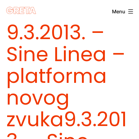
Skip
Menu
to
Greta
9.3.2013. –
content
Sine Linea –
platforma
novog
zvuka
9.3.201