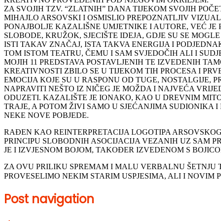
ZA SVOJIH TZV. “ZLATNIH” DANA TIJEKOM SVOJIH POČE
MIHAJLO ARSOVSKI I OSMISLIO PREPOZNATLJIV VIZUAL
PONAJBOLJE KAZALIŠNE UMJETNIKE I AUTORE, VEĆ JE PR
SLOBODE, KRUŽOK, SJECIŠTE IDEJA, GDJE SU SE MOGL
ISTI TAKAV ZNAČAJ, ISTA TAKVA ENERGIJA I PODJEDN
TOM ISTOM TEATRU, ČEMU I SAM SVJEDOČIH ALI I SUD
MOJIH 11 PREDSTAVA POSTAVLJENIH TE IZVEDENIH TAM
KREATIVNOSTI ZBILO SE U TIJEKOM TIH PROCESA I PR
EMOCIJA KOJE SU U RASPONU OD TUGE, NOSTALGIJE, P
NAPRAVITI NEŠTO IZ NIČEG JE MOŽDA I NAJVEĆA VRI
ODUZETI. KAZALIŠTE JE IONAKO, KAO U DREVNIM MIT
TRAJE, A POTOM ŽIVI SAMO U SJEĆANJIMA SUDIONIKA 
NEKE NOVE POBJEDE.
RAĐEN KAO REINTERPRETACIJA LOGOTIPA ARSOVSKOG, 
PRINCIPU SLOBODNIH ASOCIJACIJA VEZANIH UZ SAM PR
JE I IZVJESNOM BOJOM, TAKOĐER IZVEDENOM S BOJICOM
ZA OVU PRILIKU SPREMAM I MALU VERBALNU ŠETNJU TI
PROVESELIMO NEKIM STARIM USPJESIMA, ALI I NOVIM 
Post navigation