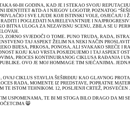
TAKA 60-IH GODINA, KAD JE I STEKAO SVOJU REPUTACIJ
NI IDENTITET &TD-A I NJEGOV LOGOTIP, POZNATOG “ŠEŠ
IVLAČIO I SVE LJUDE KOJI ISTINSKI VOLE, OSJEĆAJU I
E RADITI I POGLEDATI NAJRELEVANTNIJE I NAJPROGRES
AKO BITNA ULOGA ZA NEZAVISNU SCENU, ZBILA SE U PE
JELOVAH.
O, ZORNO SVJEDOČI O TOME. PUNO TRUDA, RADA, ISTRA
VENSTVENO TAJ ASPEKT ŽELIM NA NEKI NAČIN PROSLAVIT
REKO BIJESA, PRKOSA, PONOSA, ALI SVAKAKO SREĆE I R
JEDNOST KOJU KAO VRSTA POSJEDUJEMO I TAJ ASPEKT O
OVIMA, PROCES KONTINUIRANOG CIKLUSA RAĐANJA I UM
I PUBLIKE. OVO JE MOJ HOMMAGE TIM SJEĆANJIMA. JEDN
OVAJ CIKLUS STAVLJA ŠEŠIRĐIJU KAO GLAVNOG PROTAG
OCES RADA, MOMENTE IZ PREDSTAVE, POPRATNE MATERIJ
 TE ISTOM TEHNIKOM. 12, POSLJENJI CRTEŽ, POSVEĆEN 
M USPOMENAMA, TE BI MI STOGA BILO DRAGO DA MI SE 
POČETCIMA 😸