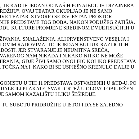
U, TE KAD JE JEDAN OD NAŠIH PONAJBOLJIH DIZAJNERA
IRDŽIJU”, OVAJ TEATAR OKUPLJAO JE NE SAMO
 ŽIVE TEATAR. STVORIO SE IZVJESTAN PROSTOR
IVNIJE PREDSTAVE TOG DOBA. NAKON PODUŽEG ZATIŠJA,
RIODU KULTURE PROMJENE SREDINOM DVIJETISUĆITIH U
ŽIVANJA, SNALAŽENJA, ALI PRVENSTVENO VESELJA I
I OVIM RADOVIMA. TO JE JEDAN BULJUK RAZLIČITIH
ADOSTI. JER STVARANJE JE NEUMITNA SREĆA,
STVARENOG NAM NIKADA I NIKAKO NITKO NE MOŽE
IRANJA, GDJE ŽIVI SAMO ONOLIKO KOLIKO PREDSTAVA
A TOČKA NA I, KAKO BI SE USPJEŠNO KRENULO DALJE U
ONISTU U TIH 11 PREDSTAVA OSTVARENIH U &TD-U, PO
ALE ILI PLAKATE. SVAKI CRTEŽ U OLOVCI OBILJEŽEN
JE SAMOM KAZALIŠTU I LIKU ŠEŠIRĐIJE.
TU SUBOTU PRIDRUŽITE U ISTOJ I DA SE ZAJEDNO