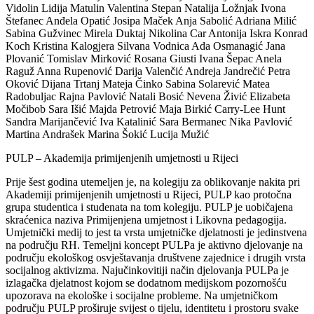
Vidolin Lidija Matulin Valentina Stepan Natalija Ložnjak Ivona
Štefanec Anđela Opatić Josipa Maček Anja Sabolić Adriana Milić
Sabina Gužvinec Mirela Duktaj Nikolina Car Antonija Iskra Konrad
Koch Kristina Kalogjera Silvana Vodnica Ada Osmanagić Jana
Plovanić Tomislav Mirković Rosana Giusti Ivana Šepac Anela
Raguž Anna Rupenović Darija Valenčić Andreja Jandrečić Petra
Oković Dijana Trtanj Mateja Činko Sabina Solarević Matea
Radobuljac Rajna Pavlović Natali Bosić Nevena Živić Elizabeta
Močibob Sara Išić Majda Petrović Maja Birkić Carry-Lee Hunt
Sandra Marijančević Iva Katalinić Sara Bermanec Nika Pavlović
Martina Andrašek Marina Šokić Lucija Mužić
PULP – Akademija primijenjenih umjetnosti u Rijeci
Prije šest godina utemeljen je, na kolegiju za oblikovanje nakita pri
Akademiji primijenjenih umjetnosti u Rijeci, PULP kao protočna
grupa studentica i studenata na tom kolegiju. PULP je uobičajena
skraćenica naziva Primijenjena umjetnost i Likovna pedagogija.
Umjetnički medij to jest ta vrsta umjetničke djelatnosti je jedinstvena
na području RH. Temeljni koncept PULPa je aktivno djelovanje na
području ekološkog osvještavanja društvene zajednice i drugih vrsta
socijalnog aktivizma. Najučinkovitiji način djelovanja PULPa je
izlagačka djelatnost kojom se dodatnom medijskom pozornošću
upozorava na ekološke i socijalne probleme. Na umjetničkom
području PULP proširuje svijest o tijelu, identitetu i prostoru svake