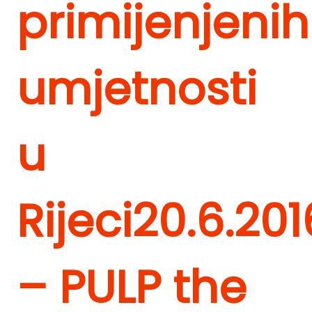
primijenjenih
umjetnosti
u
Rijeci
20.6.201
– PULP the