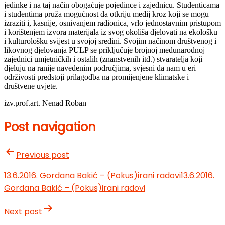
jedinke i na taj način obogaćuje pojedince i zajednicu. Studenticama
i studentima pruža mogućnost da otkriju medij kroz koji se mogu
izraziti i, kasnije, osnivanjem radionica, vrlo jednostavnim pristupom
i korištenjem izvora materijala iz svog okoliša djelovati na ekološku
i kulturološku svijest u svojoj sredini. Svojim načinom društvenog i
likovnog djelovanja PULP se priključuje brojnoj međunarodnoj
zajednici umjetničkih i ostalih (znanstvenih itd.) stvaratelja koji
djeluju na ranije navedenim područjima, svjesni da nam u eri
održivosti predstoji prilagodba na promijenjene klimatske i
društvene uvjete.
izv.prof.art. Nenad Roban
Post navigation
Previous post
13.6.2016. Gordana Bakić – (Pokus)irani radovi
13.6.2016.
Gordana Bakić – (Pokus)irani radovi
Next post