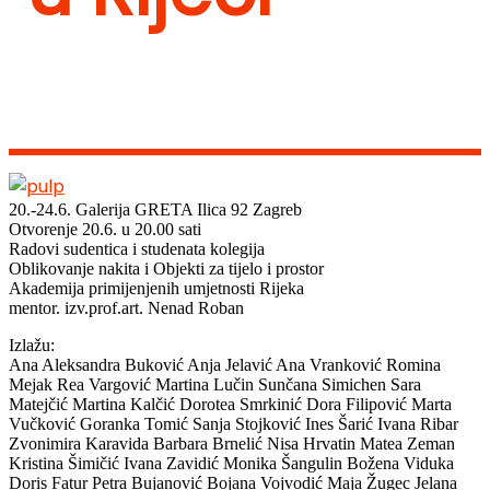
20.-24.6. Galerija GRETA Ilica 92 Zagreb
Otvorenje 20.6. u 20.00 sati
Radovi sudentica i studenata kolegija
Oblikovanje nakita i Objekti za tijelo i prostor
Akademija primijenjenih umjetnosti Rijeka
mentor. izv.prof.art. Nenad Roban
Izlažu:
Ana Aleksandra Buković Anja Jelavić Ana Vranković Romina
Mejak Rea Vargović Martina Lučin Sunčana Simichen Sara
Matejčić Martina Kalčić Dorotea Smrkinić Dora Filipović Marta
Vučković Goranka Tomić Sanja Stojković Ines Šarić Ivana Ribar
Zvonimira Karavida Barbara Brnelić Nisa Hrvatin Matea Zeman
Kristina Šimičić Ivana Zavidić Monika Šangulin Božena Viduka
Doris Fatur Petra Bujanović Bojana Vojvodić Maja Žugec Jelana