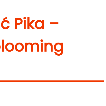
ć Pika –
 blooming