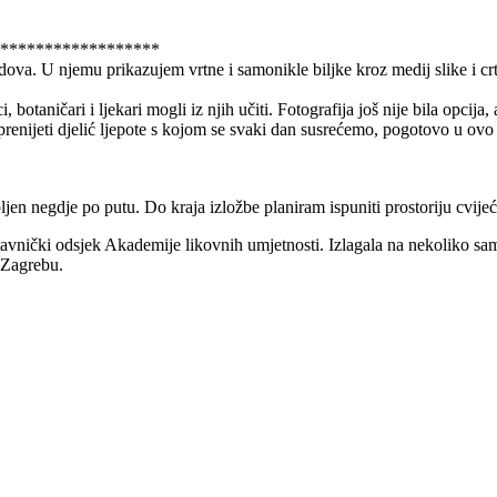
******************
ova. U njemu prikazujem vrtne i samonikle biljke kroz medij slike i crt
, botaničari i ljekari mogli iz njih učiti. Fotografija još nije bila opci
prenijeti djelić ljepote s kojom se svaki dan susrećemo, pogotovo u ov
upljen negdje po putu. Do kraja izložbe planiram ispuniti prostoriju cvij
avnički odsjek Akademije likovnih umjetnosti. Izlagala na nekoliko sa
 Zagrebu.