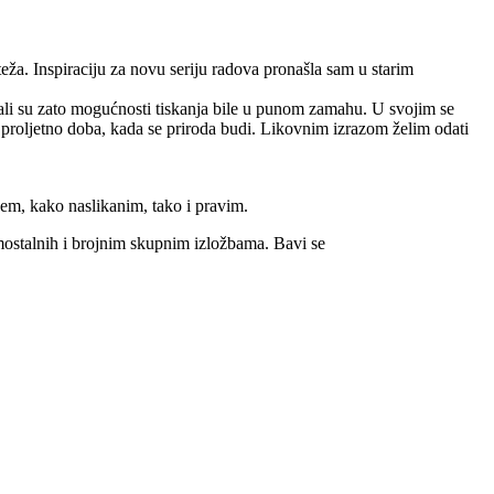
eža. Inspiraciju za novu seriju radova pronašla sam u starim
ja, ali su zato mogućnosti tiskanja bile u punom zamahu. U svojim se
o proljetno doba, kada se priroda budi. Likovnim izrazom želim odati
ećem, kako naslikanim, tako i pravim.
mostalnih i brojnim skupnim izložbama. Bavi se