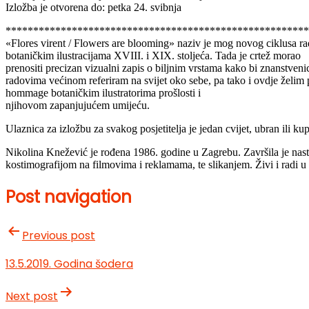
Izložba je otvorena do: petka 24. svibnja
*******************************************************
«Flores virent / Flowers are blooming» naziv je mog novog ciklusa rad
botaničkim ilustracijama XVIII. i XIX. stoljeća. Tada je crtež morao
prenositi precizan vizualni zapis o biljnim vrstama kako bi znanstvenici
radovima većinom referiram na svijet oko sebe, pa tako i ovdje želim 
hommage botaničkim ilustratorima prošlosti i
njihovom zapanjujućem umijeću.
Ulaznica za izložbu za svakog posjetitelja je jedan cvijet, ubran ili k
Nikolina Knežević je rođena 1986. godine u Zagrebu. Završila je nast
kostimografijom na filmovima i reklamama, te slikanjem. Živi i radi u
Post navigation
Previous post
13.5.2019. Godina šodera
Next post