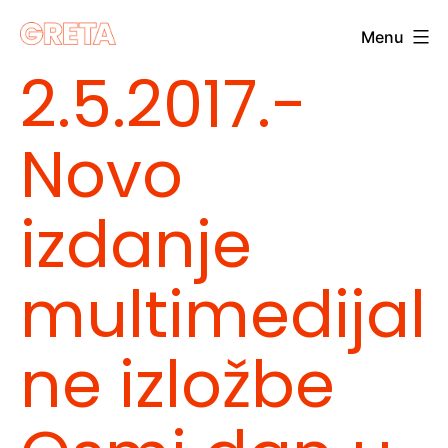
Skip
Menu
to
Greta
2.5.2017.-
content
Novo
izdanje
multimedijal
ne izložbe