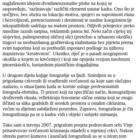
naglašenom idejom dvodimenzionalne plohe na kojoj se
raspoređuju, ‘razlistavaju’ različiti elementi unutar kadra. Ono što je
uočljivo, bez obzira na lokaciju motiva, spojevi su suprotnosti elana
i bezvoljnosti, pretencioznosti i derutnosti te nasilne koegzistencije
inkopatibilnih sadržaja na malom prostoru, čitljivih primjerice preko
množine raznih natpisa, reklamnih panoa itd. Neki začin cijeloj toj
slojevitoj, palimpsestnoj uličnoj slici (pretežno u urbanom okolišu)
tragovi su neobuzdanog grafiterskog mahnitanja bez pijeteta prema
svim naporima koji su prethodili uspostavi podloge za njihovu
impulzivnu ‘kreativnost’. Ukratko, riječ je o paradi nezgrapnosti
okoliša u kojem se krećem(o) i koji me opsjeda svojom turobnom
pitoresknošću, bastardnim plastičkim događajima.
U drugom dijelu knjige fotografije su ljudi. Snimljeni su u
prigodama crkvenih ili svadbenih svečanosti na koje sam slučajno
nailazio, u situacijama kada se koriste usluge profesionalnih
fotografa-obrtnika. Ti prizori koji na specifičan način, ikonografijom
društvenih rituala, reflektiraju fenomene slične onima koji se mogu
iščitati sa slika gradskih ili seoskih prostora u ostalim ciklusima,
većim su dijelom zabilježeni posredno. Zapravo, fotografiran je čin
fotografiranja pa se u kadru vidi i objekt i subjekt snimanja.
Tako sam u travnju 2007. prigodom posjeta podravskom selu Virje
prisustvovao svečanosti krizmanja mladeži u mjesnoj crkvi. Nakon
obreda parovi kumova i kumčadi fotografirali su se u istom tom