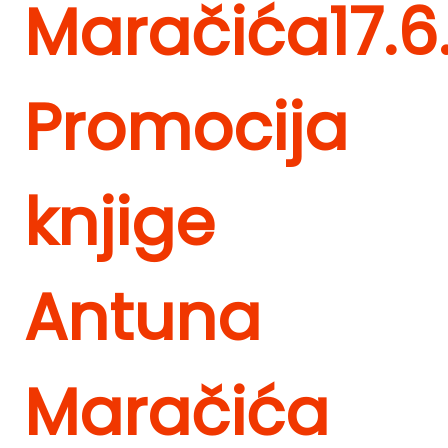
Maračića
17.6
Promocija
knjige
Antuna
Maračića