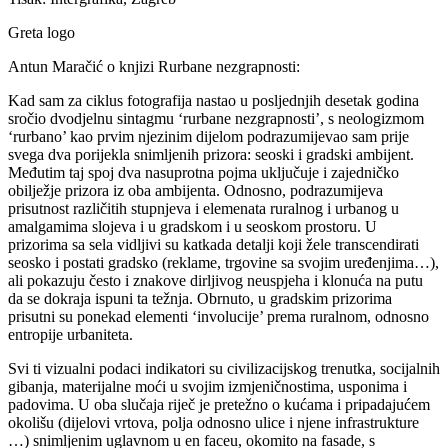
Greta logo
Antun Maračić o knjizi Rurbane nezgrapnosti:
Kad sam za ciklus fotografija nastao u posljednjih desetak godina
sročio dvodjelnu sintagmu ‘rurbane nezgrapnosti’, s neologizmom
‘rurbano’ kao prvim njezinim dijelom podrazumijevao sam prije
svega dva porijekla snimljenih prizora: seoski i gradski ambijent.
Međutim taj spoj dva nasuprotna pojma uključuje i zajedničko
obilježje prizora iz oba ambijenta. Odnosno, podrazumijeva
prisutnost različitih stupnjeva i elemenata ruralnog i urbanog u
amalgamima slojeva i u gradskom i u seoskom prostoru. U
prizorima sa sela vidljivi su katkada detalji koji žele transcendirati
seosko i postati gradsko (reklame, trgovine sa svojim uređenjima…),
ali pokazuju često i znakove dirljivog neuspjeha i klonuća na putu
da se dokraja ispuni ta težnja. Obrnuto, u gradskim prizorima
prisutni su ponekad elementi ‘involucije’ prema ruralnom, odnosno
entropije urbaniteta.
Svi ti vizualni podaci indikatori su civilizacijskog trenutka, socijalnih
gibanja, materijalne moći u svojim izmjeničnostima, usponima i
padovima. U oba slučaja riječ je pretežno o kućama i pripadajućem
okolišu (dijelovi vrtova, polja odnosno ulice i njene infrastrukture
…) snimljenim uglavnom u en faceu, okomito na fasade, s