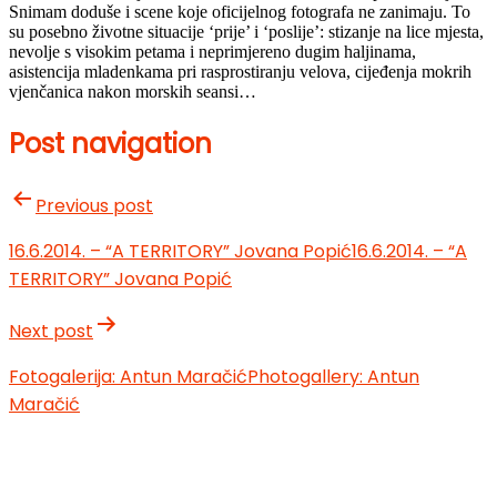
Snimam doduše i scene koje oficijelnog fotografa ne zanimaju. To
su posebno životne situacije ‘prije’ i ‘poslije’: stizanje na lice mjesta,
nevolje s visokim petama i neprimjereno dugim haljinama,
asistencija mladenkama pri rasprostiranju velova, cijeđenja mokrih
vjenčanica nakon morskih seansi…
Post navigation
Previous post
16.6.2014. – “A TERRITORY” Jovana Popić
16.6.2014. – “A
TERRITORY” Jovana Popić
Next post
Fotogalerija: Antun Maračić
Photogallery: Antun
Maračić