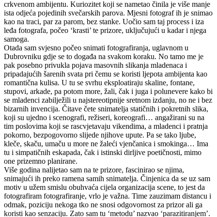
crkvenom ambijentu. Kuriozitet koji se nametao činila je više manje
ista odjeća pojedinih svečarskih parova. Mjesni fotograf ih je snimao
kao na traci, par za parom, bez stanke. Uočio sam taj process i iza
leđa fotografa, počeo ‘krasti’ te prizore, uključujući u kadar i njega
samoga.
Otada sam svjesno počeo snimati fotografiranja, uglavnom u
Dubrovniku gdje se to događa na svakom koraku. No tamo me je
pak posebno privukla pojava masovnih slikanja mladenaca i
pripadajućih šarenih svata pri čemu se koristi ljepota ambijenta kao
romantična kulisa. U tu se svrhu eksploatiraju skaline, fontane,
stupovi, arkade, pa potom more, žali, čak i juga i polunevere kako bi
se mladenci zabilježili u najstereotipnije sretnom izdanju, no ne i bez
bizarnih invencija. Čitave čete snimatelja statičnih i pokretnih slika,
koji su ujedno i scenografi, režiseri, koreografi… angažirani su na
tim poslovima koji se rascvjetavaju vikendima, a mladenci i pratnja
pokorno, bezpogovorno slijede njihove upute. Pa se tako ljube,
kleče, skaču, umaču u more ne žaleći vjenčanica i smokinga… Ima
tu i simpatičnih eskapada, čak i istinski dirljive poetičnosti, mimo
one prizemno planirane.
Više godina nalijetao sam na te prizore, fascinirao se njima,
snimajući ih preko ramena samih snimatelja. Činjenica da se uz sam
motiv u užem smislu obuhvaća cijela organizacija scene, to jest da
fotografiram fotografiranje, vrlo je važna. Time zauzimam distancu i
odmak, poziciju nekoga tko ne snosi odgovornost za prizor ali ga
koristi kao senzaciju. Zato sam tu ‘metodu’ nazvao ‘parazitiranjem’.