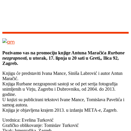
Pozivamo vas na promociju knjige Antuna Maračića
Rurbane
nezgrapnosti
,
u utorak, 17. lipnja u 20 sati
u Greti,, Ilica 92,
Zagreb
.
Knjigu će predstaviti Ivana Mance, Siniša Labrović i autor Antun
Maračić.
Knjiga Rurbane nezgrapnosti sastoji se od pet serija fotografija
snimljenih u Virju, Zagrebu i Dubrovniku, od 2004. do 2013.
godine.
U knjizi su publicirani tekstovi Ivane Mance, Tomislava Pavelića i
samog autora.
Knjiga je objavljena krajem 2013. u izdanju META-e, Zagreb.
Urednica: Evelina Turković
Grafičko oblikovanje: Tomislav Turković
Tisak: Intergrafika, Zagreb