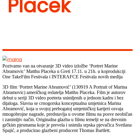
Placek
Pozivamo van na otvaranje 3D video izložbe ‘Portret Marine
Abramovic’ Matthu Placeka u Greti 17.11. u 21h. u koprodukciji
One TakeFilm Festivala i INTERAFCE Festivala novih medija
3D film ‘Portret Marine Abramović’ (130919 A Portrait of Marina
Abramovic) američkog redatelja Matthu Placeka. Film je autorov
debut u seriji 3D video portreta snimljenih u jednom kadru i bez
dijaloga. Slavna se crnogorska konceptualna umjetnica Marina
Abramović, koja u svojoj prebogatoj umjetničkoj karijeri osvaja
mnogobrojne nagrade, predstavlja u ovome filmu na posve neobičan
i zanimljiv način. Originalna glazba u filmu temelji se na drevnim
grčkim pjesmama koje je prevela i snimila srpska pjevačica Svetlana
Spajić, a producirao glazbeni producent Thomas Bartlett.