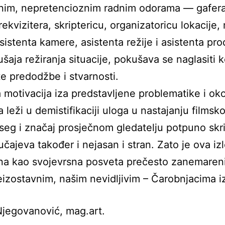
čnim, nepretencioznim radnim odorama — gafera
rekvizitera, skriptericu, organizatoricu lokacije,
sistenta kamere, asistenta režije i asistenta pro
šaja režiranja situacije, pokušava se naglasiti k
e predodžbe i stvarnosti.
motivacija iza predstavljene problematike i ok
 leži u demistifikaciji uloga u nastajanju filmsko
opseg i značaj prosječnom gledatelju potpuno skr
lučajeva također i nejasan i stran. Zato je ova iz
na kao svojevrsna posveta prečesto zanemaren
eizostavnim, našim nevidljivim – Čarobnjacima i
jegovanović, mag.art.