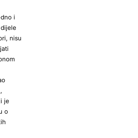
edno i
dijele
ori, nisu
ati
s onom
ao
,
i je
u o
tih