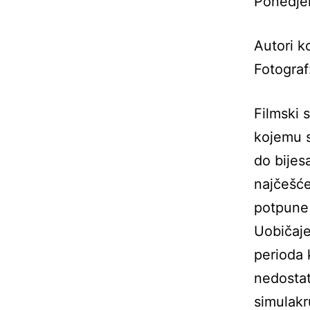
Ponedjel
Autori k
Fotograf
Filmski s
kojemu s
do bijes
najčešće
potpune 
Uobičaje
perioda 
nedostat
simulakr