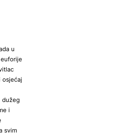
rada u
euforije
vitlac
 osjećaj
d dužeg
me i
e
sa svim