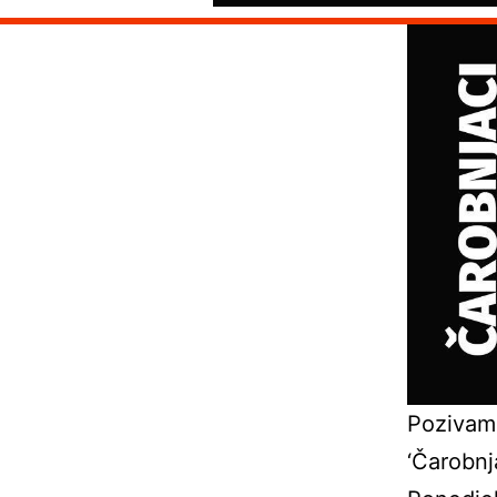
Pozivamo
‘Čarobnja