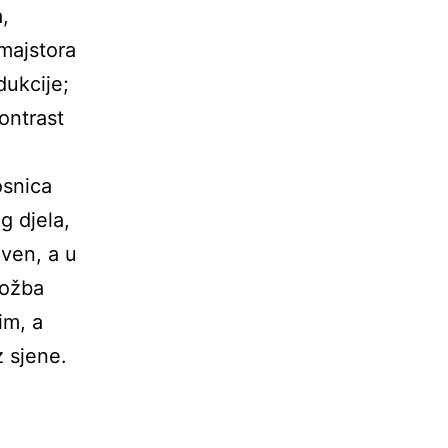
,
 majstora
dukcije;
ontrast
osnica
g djela,
iven, a u
ložba
im, a
z sjene.