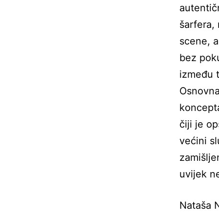
autenti
šarfera, 
scene, a
bez poku
između t
Osnovna 
koncepta
čiji je 
većini s
zamišlje
uvijek n
Nataša N