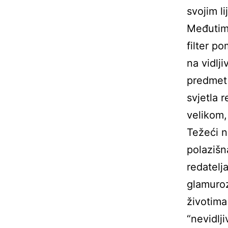
svojim l
Međutim, 
filter p
na vidlji
predmet 
svjetla 
velikom,
Težeći n
polazišn
redatelj
glamuroz
životima
“nevidlj