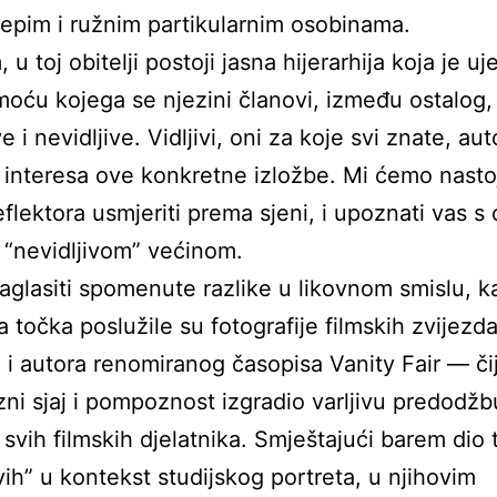
ijepim i ružnim partikularnim osobinama.
u toj obitelji postoji jasna hijerarhija koja je uj
omoću kojega se njezini članovi, između ostalog, 
ve i nevidljive. Vidljivi, oni za koje svi znate, aut
interesa ove konkretne izložbe. Mi ćemo nastoj
reflektora usmjeriti prema sjeni, i upoznati vas 
 “nevidljivom” većinom.
aglasiti spomenute razlike u likovnom smislu, k
a točka poslužile su fotografije filmskih zvijezda
a i autora renomiranog časopisa Vanity Fair — čij
ni sjaj i pompoznost izgradio varljivu predodžb
 svih filmskih djelatnika. Smještajući barem dio 
ivih” u kontekst studijskog portreta, u njihovim