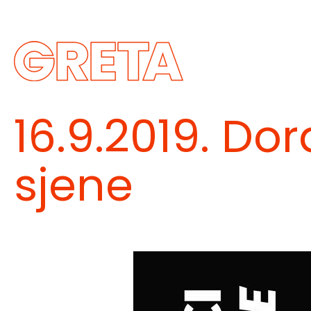
Skip
to
content
Greta
16.9.2019. Dor
sjene