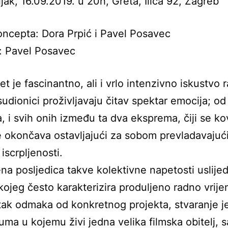
jak, 16.09.2019. u 20h, Greta, Ilica 92, Zagreb
oncepta: Dora Prpić i Pavel Posavec
: Pavel Posavec
et je fascinantno, ali i vrlo intenzivno iskustvo 
udionici proživljavaju čitav spektar emocija; od 
a, i svih onih između ta dva eksprema, čiji se ko
 okončava ostavljajući za sobom prevladavajući
iscrpljenosti.
na posljedica takve kolektivne napetosti uslije
kojeg često karakterizira produljeno radno vrije
ak odmaka od konkretnog projekta, stvaranje j
uma u kojemu živi jedna velika filmska obitelj, 