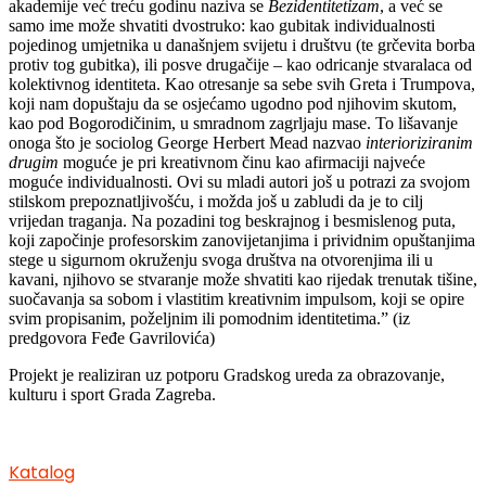
akademije već treću godinu naziva se
Bezidentitetizam
, a već se
samo ime može shvatiti dvostruko: kao gubitak individualnosti
pojedinog umjetnika u današnjem svijetu i društvu (te grčevita borba
protiv tog gubitka), ili posve drugačije – kao odricanje stvaralaca od
kolektivnog identiteta. Kao otresanje sa sebe svih Greta i Trumpova,
koji nam dopuštaju da se osjećamo ugodno pod njihovim skutom,
kao pod Bogorodičinim, u smradnom zagrljaju mase. To lišavanje
onoga što je sociolog George Herbert Mead nazvao
interioriziranim
drugim
moguće je pri kreativnom činu kao afirmaciji najveće
moguće individualnosti. Ovi su mladi autori još u potrazi za svojom
stilskom prepoznatljivošću, i možda još u zabludi da je to cilj
vrijedan traganja. Na pozadini tog beskrajnog i besmislenog puta,
koji započinje profesorskim zanovijetanjima i prividnim opuštanjima
stege u sigurnom okruženju svoga društva na otvorenjima ili u
kavani, njihovo se stvaranje može shvatiti kao rijedak trenutak tišine,
suočavanja sa sobom i vlastitim kreativnim impulsom, koji se opire
svim propisanim, poželjnim ili pomodnim identitetima.” (iz
predgovora Feđe Gavrilovića)
Projekt je realiziran uz potporu Gradskog ureda za obrazovanje,
kulturu i sport Grada Zagreba.
Katalog