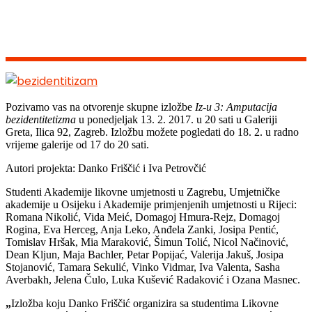
Pozivamo vas na otvorenje skupne izložbe
Iz-u 3: Amputacija
bezidentitetizma
u ponedjeljak 13. 2. 2017. u 20 sati u Galeriji
Greta, Ilica 92, Zagreb. Izložbu možete pogledati do 18. 2. u radno
vrijeme galerije od 17 do 20 sati.
Autori projekta: Danko Friščić i Iva Petrovčić
Studenti Akademije likovne umjetnosti u Zagrebu, Umjetničke
akademije u Osijeku i Akademije primjenjenih umjetnosti u Rijeci:
Romana Nikolić, Vida Meić, Domagoj Hmura-Rejz, Domagoj
Rogina, Eva Herceg, Anja Leko, Anđela Zanki, Josipa Pentić,
Tomislav Hršak, Mia Maraković, Šimun Tolić, Nicol Načinović,
Dean Kljun, Maja Bachler, Petar Popijać, Valerija Jakuš, Josipa
Stojanović, Tamara Sekulić, Vinko Vidmar, Iva Valenta, Sasha
Averbakh, Jelena Čulo, Luka Kušević Radaković i Ozana Masnec.
„
Izložba koju Danko Friščić organizira sa studentima Likovne