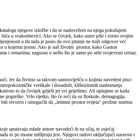
r kataloga njegove izložbe i da se nadovežem na njega pokušajem
eg bića u svakodnevici. Ako se čovjek, kako autor piše i zorno svojim
njenosti u tlu tada je jasno da ovo pitanje ne traži odgovor već
tor u kojemu jesmo. Ako je naš životni prostor, kako Gaston
ama i ormarima; naguran u nešto što je samo po sebi svojevrsni ormar,
pomoći. Jer da živimo sa takvom samosviješću o kojima navedeni pisci
a antropokozmičke vertikale i dosadnih, klišeiziranih nadmetanja
ativno to da čovijek griješi jer svi griješimo. Ali upitajmo se kada
e pogreške. Vrlo rijetko, što će reći da su floskule, demagogija,
e, biti otvoren i omogućiti da „intimni prostor svijeta“ prožme nutrinu
koje sputavaju mlade autore navodeći ih na očaj, te osjećaj
, mada to po mome mišljenju jest. Njegovi radovi uključujući naravno i