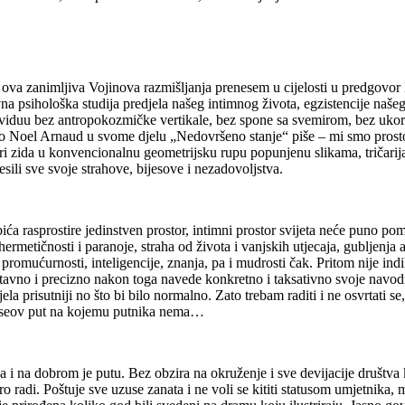
 ova zanimljiva Vojinova razmišljanja prenesem u cijelosti u predgovo
vna psihološka studija predjela našeg intimnog života, egzistencije naš
iduu bez antropokozmičke vertikale, bez spone sa svemirom, bez ukorije
 kako Noel Arnaud u svome djelu „Nedovršeno stanje“ piše – mi smo pros
ri zida u konvencionalnu geometrijsku rupu popunjenu slikama, tričarij
sili sve svoje strahove, bijesove i nezadovoljstva.
bića rasprostire jedinstven prostor, intimni prostor svijeta neće puno 
hermetičnosti i paranoje, straha od života i vanjskih utjecaja, gubljenj
omućurnosti, inteligencije, znanja, pa i mudrosti čak. Pritom nije indik
ostavno i precizno nakon toga navede konkretno i taksativno svoje navodn
ela prisutniji no što bi bilo normalno. Zato trebam raditi i ne osvrtati s
 Tseov put na kojemu putnika nema…
 i na dobrom je putu. Bez obzira na okruženje i sve devijacije društva 
bro radi. Poštuje sve uzuse zanata i ne voli se kititi statusom umjetnika