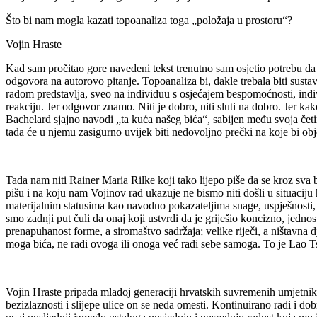
Što bi nam mogla kazati topoanaliza toga „položaja u prostoru“?
Vojin Hraste
Kad sam pročitao gore navedeni tekst trenutno sam osjetio potrebu da
odgovora na autorovo pitanje. Topoanaliza bi, dakle trebala biti susta
radom predstavlja, sveo na individuu s osjećajem bespomoćnosti, indiv
reakciju. Jer odgovor znamo. Niti je dobro, niti sluti na dobro. Jer
Bachelard sjajno navodi „ta kuća našeg bića“, sabijen među svoja četi
tada će u njemu zasigurno uvijek biti nedovoljno prečki na koje bi obje
Tada nam niti Rainer Maria Rilke koji tako lijepo piše da se kroz sva 
pišu i na koju nam Vojinov rad ukazuje ne bismo niti došli u situaciju 
materijalnim statusima kao navodno pokazateljima snage, uspješnosti, pr
smo zadnji put čuli da onaj koji ustvrdi da je griješio koncizno, jedn
prenapuhanost forme, a siromaštvo sadržaja; velike riječi, a ništavna dj
moga bića, ne radi ovoga ili onoga već radi sebe samoga. To je Lao
Vojin Hraste pripada mlađoj generaciji hrvatskih suvremenih umjetnika
bezizlaznosti i slijepe ulice on se neda omesti. Kontinuirano radi i do