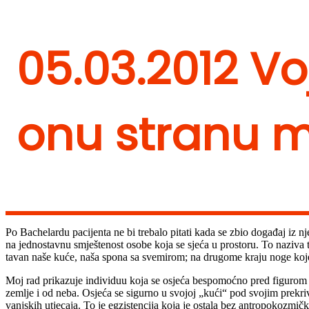
05.03.2012 Voj
onu stranu m
Po Bachelardu pacijenta ne bi trebalo pitati kada se zbio događaj iz n
na jednostavnu smještenost osobe koja se sjeća u prostoru. To naziva
tavan naše kuće, naša spona sa svemirom; na drugome kraju noge koje 
Moj rad prikazuje individuu koja se osjeća bespomoćno pred figurom 
zemlje i od neba. Osjeća se sigurno u svojoj „kući“ pod svojim prekriva
vanjskih utjecaja. To je egzistencija koja je ostala bez antropokozmičk