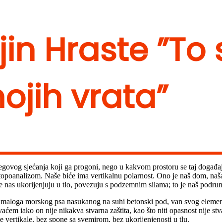
in Hraste ”To 
ojih vrata”
jegovog sjećanja koji ga progoni, nego u kakvom prostoru se taj događaj
 topoanalizom. Naše biće ima vertikalnu polarnost. Ono je naš dom, naš
nas ukorijenjuju u tlo, povezuju s podzemnim silama; to je naš podrum
maloga morskog psa nasukanog na suhi betonski pod, van svog elementa.
ćem iako on nije nikakva stvarna zaštita, kao što niti opasnost nije stva
e vertikale, bez spone sa svemirom, bez ukorijenjenosti u tlu.